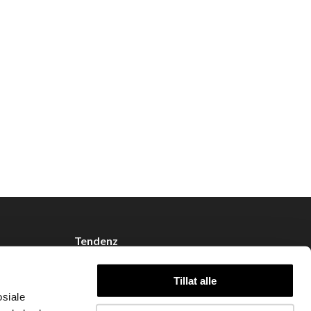
Tendenz
Om oss
Tillat alle
Blogg
osiale
Handle hos oss