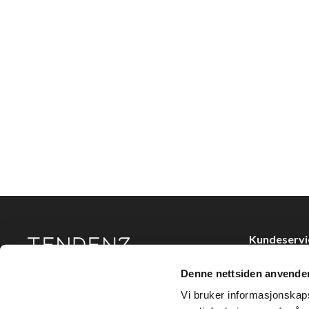
Kundeservi
Kjøpsvilkår
Denne nettsiden anvende
Tendenz Hårpleie AS er en solid totalleverandør av
Kontakt oss
eksklusive merker og profesjonelle produkter til
Vi bruker informasjonskapsl
frisør.
Personvern