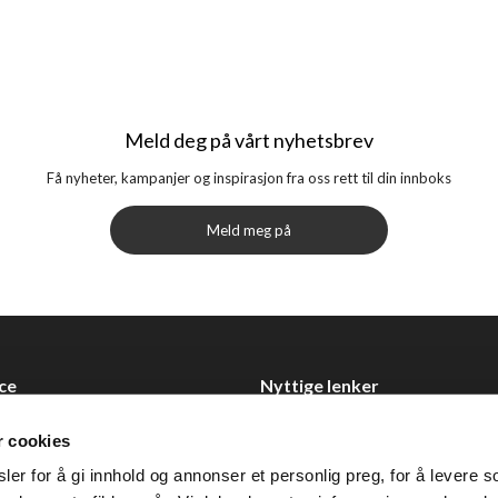
Meld deg på vårt nyhetsbrev
Få nyheter, kampanjer og inspirasjon fra oss rett til din innboks
Meld meg på
ce
Nyttige lenker
Datablad
r cookies
Selgerportal
er for å gi innhold og annonser et personlig preg, for å levere s
Åpenhetsloven