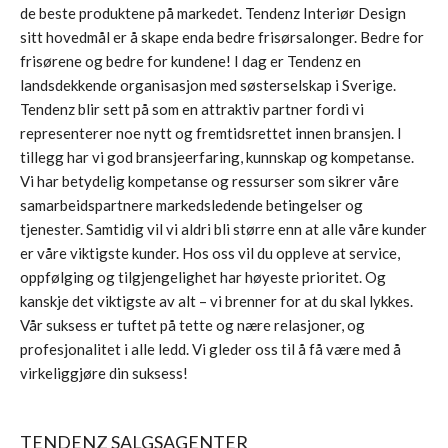
de beste produktene på markedet. Tendenz Interiør Design
sitt hovedmål er å skape enda bedre frisørsalonger. Bedre for
frisørene og bedre for kundene! I dag er Tendenz en
landsdekkende organisasjon med søsterselskap i Sverige.
Tendenz blir sett på som en attraktiv partner fordi vi
representerer noe nytt og fremtidsrettet innen bransjen. I
tillegg har vi god bransjeerfaring, kunnskap og kompetanse.
Vi har betydelig kompetanse og ressurser som sikrer våre
samarbeidspartnere markedsledende betingelser og
tjenester. Samtidig vil vi aldri bli større enn at alle våre kunder
er våre viktigste kunder. Hos oss vil du oppleve at service,
oppfølging og tilgjengelighet har høyeste prioritet. Og
kanskje det viktigste av alt – vi brenner for at du skal lykkes.
Vår suksess er tuftet på tette og nære relasjoner, og
profesjonalitet i alle ledd. Vi gleder oss til å få være med å
virkeliggjøre din suksess!
TENDENZ SALGSAGENTER