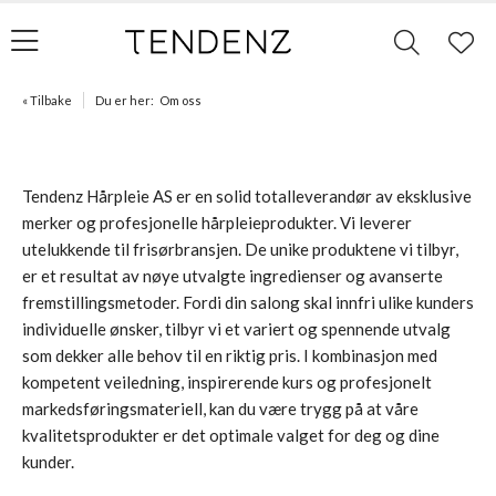
« Tilbake
Du er her:
Om oss
Tendenz Hårpleie AS er en solid totalleverandør av eksklusive
merker og profesjonelle hårpleieprodukter. Vi leverer
utelukkende til frisørbransjen. De unike produktene vi tilbyr,
er et resultat av nøye utvalgte ingredienser og avanserte
fremstillingsmetoder. Fordi din salong skal innfri ulike kunders
individuelle ønsker, tilbyr vi et variert og spennende utvalg
som dekker alle behov til en riktig pris. I kombinasjon med
kompetent veiledning, inspirerende kurs og profesjonelt
markedsføringsmateriell, kan du være trygg på at våre
kvalitetsprodukter er det optimale valget for deg og dine
kunder.