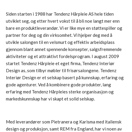
Siden starten i 1988 har Tendenz Hårpleie AS hele tiden
utviklet seg, og etter hvert vokst til å bli noe langt mer enn
bare en produktleverandør. Vi er like mye en støttespiller og
partner for deg og din virksomhet. Vi hjelper deg med å
utvikle salongen til en velsmurt og effektiv arbeidsplass
gjennom blant annet spennende konsepter, salgsfremmende
aktiviteter og et attraktivt fordelsprogram. I august 2009
startet Tendenz Hårpleie et eget firma, Tendenz Interiør
Design as, som tilbyr møbler til frisørsalongene. Tendenz
Interiør Design er et selskap basert på kunnskap, erfaring og
gode agenturer. Ved å kombinere gode produkter, lang
erfaring med Tendenz Hårpleies sterke organisasjon og
markedskunnskap har vi skapt et solid selskap.
Med leverandører som Pietranera og Karisma med italiensk
design og produksjon, samt REM fra England, har vi noen av