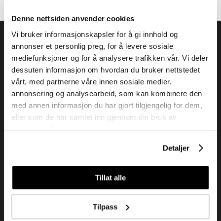
Denne nettsiden anvender cookies
Vi bruker informasjonskapsler for å gi innhold og
annonser et personlig preg, for å levere sosiale
mediefunksjoner og for å analysere trafikken vår. Vi deler
dessuten informasjon om hvordan du bruker nettstedet
Tendenz Hårpleie AS er en solid totalleverandør av
vårt, med partnerne våre innen sosiale medier,
eksklusive merker og profesjonelle produkter til
annonsering og analysearbeid, som kan kombinere den
frisør.
med annen informasjon du har gjort tilgjengelig for dem,
eller som de har samlet inn gjennom din bruk av
tjenestene deres.
Kundeservice
Detaljer
Kjøpsvilkår
Kontakt oss
Tillat alle
Personvern
Tilpass
Holtegata 26, 0355 Oslo