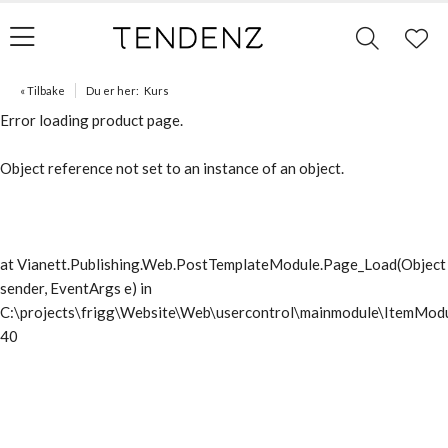
« Tilbake
Du er her:
Kurs
Error loading product page.
Object reference not set to an instance of an object.
at Vianett.Publishing.Web.PostTemplateModule.Page_Load(Object
sender, EventArgs e) in
C:\projects\frigg\Website\Web\usercontrol\mainmodule\ItemModu
40