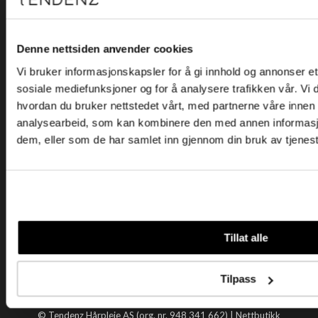
Kjøpsvilkår
Kontakt oss
Personvern
Denne nettsiden anvender cookies
Vi bruker informasjonskapsler for å gi innhold og annonser et 
Holtegata 26, 0355 Oslo
sosiale mediefunksjoner og for å analysere trafikken vår. Vi
Telefon: +47 22 92 50 00
hvordan du bruker nettstedet vårt, med partnerne våre innen
E-post:
kundeservice@tendenz.net
analysearbeid, som kan kombinere den med annen informasjon 
dem, eller som de har samlet inn gjennom din bruk av tjenes
Nyttige lenker
Datablad
Selgerportal
Åpenhetsloven
Tendenz
Tillat alle
Om oss
Blogg
Tilpass
Handle hos oss
© Tendenz Hårpleie AS (org. nr. 948 341 662) |
Nettbutikk