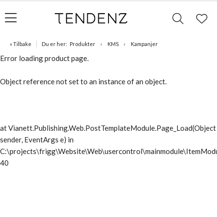
« Tilbake
Du er her:
Produkter
KMS
Kampanjer
Error loading product page.
Object reference not set to an instance of an object.
at Vianett.Publishing.Web.PostTemplateModule.Page_Load(Object
sender, EventArgs e) in
C:\projects\frigg\Website\Web\usercontrol\mainmodule\ItemModu
40