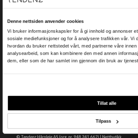
Kjøpsvilkår
Kontakt oss
Personvern
Denne nettsiden anvender cookies
Vi bruker informasjonskapsler for å gi innhold og annonser et 
Holtegata 26, 0355 Oslo
sosiale mediefunksjoner og for å analysere trafikken vår. Vi
Telefon: +47 22 92 50 00
hvordan du bruker nettstedet vårt, med partnerne våre innen
E-post:
kundeservice@tendenz.net
analysearbeid, som kan kombinere den med annen informasjon 
dem, eller som de har samlet inn gjennom din bruk av tjenes
Nyttige lenker
Datablad
Selgerportal
Åpenhetsloven
Tendenz
Tillat alle
Om oss
Blogg
Tilpass
Handle hos oss
© Tendenz Hårpleie AS (org. nr. 948 341 662) |
Nettbutikk