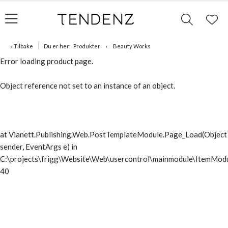
« Tilbake
Du er her:
Produkter
Beauty Works
Error loading product page.
Object reference not set to an instance of an object.
at Vianett.Publishing.Web.PostTemplateModule.Page_Load(Object
sender, EventArgs e) in
C:\projects\frigg\Website\Web\usercontrol\mainmodule\ItemModu
40