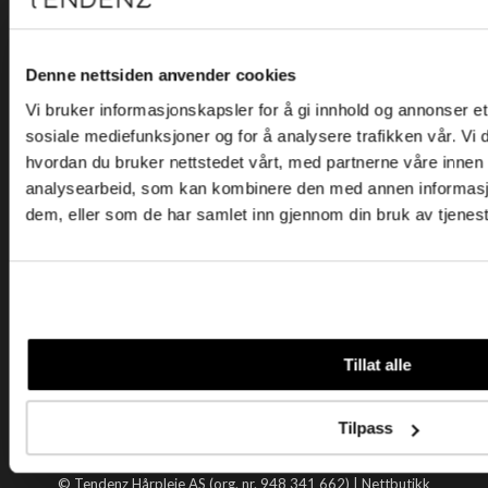
Kjøpsvilkår
Kontakt oss
Personvern
Denne nettsiden anvender cookies
Vi bruker informasjonskapsler for å gi innhold og annonser et 
Holtegata 26, 0355 Oslo
sosiale mediefunksjoner og for å analysere trafikken vår. Vi
Telefon: +47 22 92 50 00
hvordan du bruker nettstedet vårt, med partnerne våre innen
E-post:
kundeservice@tendenz.net
analysearbeid, som kan kombinere den med annen informasjon 
dem, eller som de har samlet inn gjennom din bruk av tjenes
Nyttige lenker
Datablad
Selgerportal
Åpenhetsloven
Tendenz
Tillat alle
Om oss
Blogg
Tilpass
Handle hos oss
© Tendenz Hårpleie AS (org. nr. 948 341 662) |
Nettbutikk