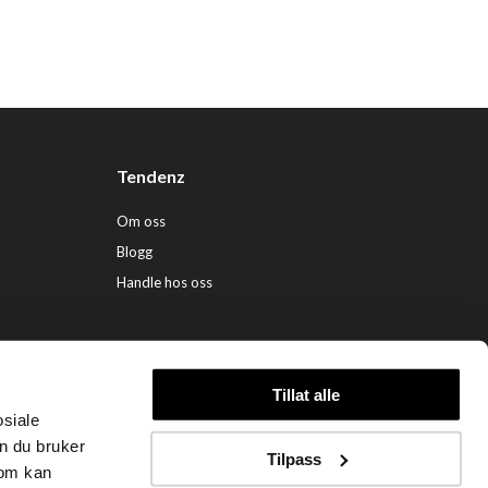
Tendenz
Om oss
Blogg
Handle hos oss
Tillat alle
osiale
ndenz Hårpleie AS (org. nr. 948 341 662) |
Nettbutikk levert av Kréatif
n du bruker
Tilpass
som kan