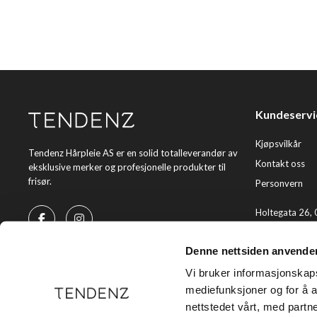
Kundeservi
Kjøpsvilkår
Tendenz Hårpleie AS er en solid totalleverandør av
Kontakt oss
eksklusive merker og profesjonelle produkter til
frisør.
Personvern
Holtegata 26,
Telefon: +47 2
Denne nettsiden anvende
E-post:
kundes
Vi bruker informasjonskapsl
mediefunksjoner og for å a
nettstedet vårt, med part