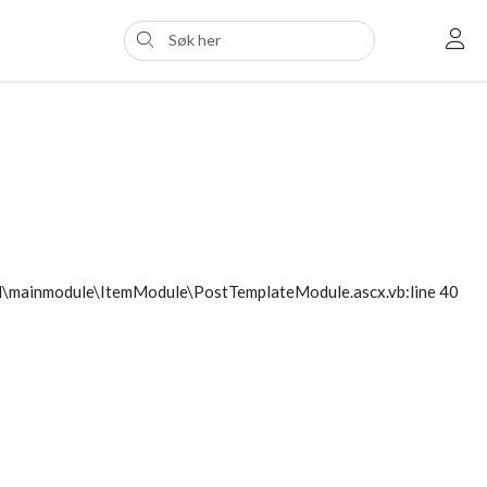
ol\mainmodule\ItemModule\PostTemplateModule.ascx.vb:line 40