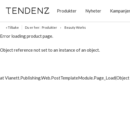
Produkter
Nyheter
Kampanje
« Tilbake
Du er her:
Produkter
Beauty Works
Error loading product page.
Object reference not set to an instance of an object.
at Vianett.Publishing.Web.PostTemplateModule.Page_Load(Object 