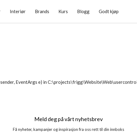
r
Interiør
Brands
Kurs
Blogg
Godt kjøp
sender, EventArgs e) in C:\projects\frigg\Website\Web\usercontr
Meld deg på vårt nyhetsbrev
Få nyheter, kampanjer og inspirasjon fra oss rett til din innboks