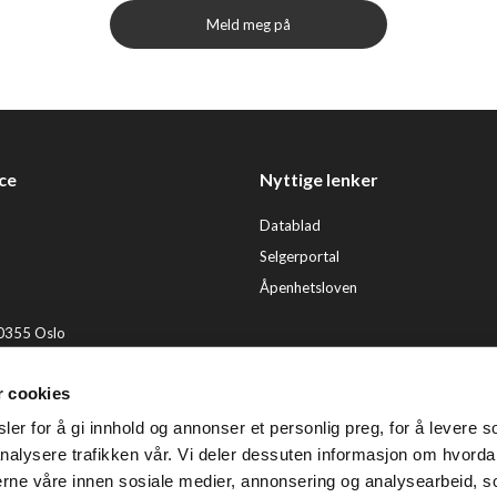
Meld meg på
ce
Nyttige lenker
Datablad
Selgerportal
Åpenhetsloven
 0355 Oslo
2 92 50 00
r cookies
ervice@tendenz.net
er for å gi innhold og annonser et personlig preg, for å levere s
© Te
nalysere trafikken vår. Vi deler dessuten informasjon om hvorda
nerne våre innen sosiale medier, annonsering og analysearbeid, 