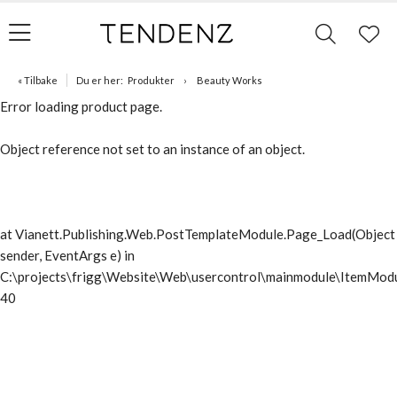
« Tilbake
Du er her:
Produkter
Beauty Works
Error loading product page.
Object reference not set to an instance of an object.
at Vianett.Publishing.Web.PostTemplateModule.Page_Load(Object
sender, EventArgs e) in
C:\projects\frigg\Website\Web\usercontrol\mainmodule\ItemModu
40