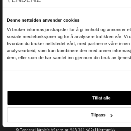
Kjøpsvilkår
Kontakt oss
Personvern
Denne nettsiden anvender cookies
Vi bruker informasjonskapsler for å gi innhold og annonser et 
Holtegata 26, 0355 Oslo
sosiale mediefunksjoner og for å analysere trafikken vår. Vi
Telefon: +47 22 92 50 00
hvordan du bruker nettstedet vårt, med partnerne våre innen
E-post:
kundeservice@tendenz.net
analysearbeid, som kan kombinere den med annen informasjon 
dem, eller som de har samlet inn gjennom din bruk av tjenes
Nyttige lenker
Datablad
Selgerportal
Åpenhetsloven
Tendenz
Tillat alle
Om oss
Blogg
Tilpass
Handle hos oss
© Tendenz Hårpleie AS (org. nr. 948 341 662) |
Nettbutikk