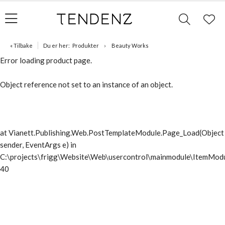
« Tilbake
Du er her:
Produkter
Beauty Works
Error loading product page.
Object reference not set to an instance of an object.
at Vianett.Publishing.Web.PostTemplateModule.Page_Load(Object
sender, EventArgs e) in
C:\projects\frigg\Website\Web\usercontrol\mainmodule\ItemModu
40