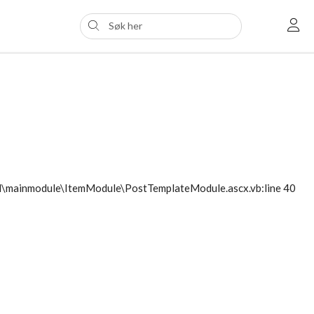
ol\mainmodule\ItemModule\PostTemplateModule.ascx.vb:line 40