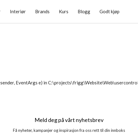
r
Interiør
Brands
Kurs
Blogg
Godt kjøp
sender, EventArgs e) in C:\projects\frigg\Website\Web\usercontr
Meld deg på vårt nyhetsbrev
Få nyheter, kampanjer og inspirasjon fra oss rett til din innboks