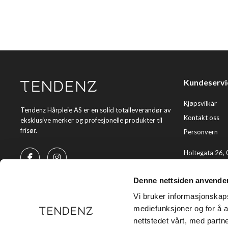
Kundeservi
Kjøpsvilkår
Tendenz Hårpleie AS er en solid totalleverandør av
Kontakt oss
eksklusive merker og profesjonelle produkter til
frisør.
Personvern
Holtegata 26,
Telefon: +47 2
Denne nettsiden anvende
E-post:
kundes
Vi bruker informasjonskapsl
mediefunksjoner og for å a
nettstedet vårt, med part