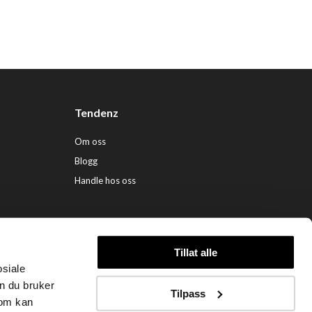
Tendenz
Om oss
Blogg
Handle hos oss
Tillat alle
osiale
ndenz Hårpleie AS (org. nr. 948 341 662) |
Nettbutikk levert av Kréatif
n du bruker
Tilpass
som kan