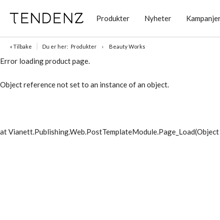
Produkter
Nyheter
Kampanje
« Tilbake
Du er her:
Produkter
Beauty Works
Error loading product page.
Object reference not set to an instance of an object.
at Vianett.Publishing.Web.PostTemplateModule.Page_Load(Object 