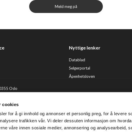
Meld meg på
ce
Nyttige lenker
Datablad
Selgerportal
Åpenhetsloven
 0355 Oslo
2 92 50 00
r cookies
ervice@tendenz.net
er for å gi innhold og annonser et personlig preg, for å levere s
© Te
nalysere trafikken vår. Vi deler dessuten informasjon om hvorda
nerne våre innen sosiale medier, annonsering og analysearbeid, 