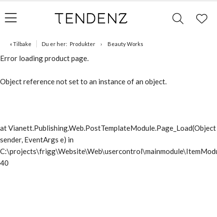
« Tilbake
Du er her:
Produkter
Beauty Works
Error loading product page.
Object reference not set to an instance of an object.
at Vianett.Publishing.Web.PostTemplateModule.Page_Load(Object
sender, EventArgs e) in
C:\projects\frigg\Website\Web\usercontrol\mainmodule\ItemModu
40