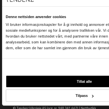
Kjøpsvilkår
Kontakt oss
Personvern
Denne nettsiden anvender cookies
Vi bruker informasjonskapsler for å gi innhold og annonser et 
Holtegata 26, 0355 Oslo
sosiale mediefunksjoner og for å analysere trafikken vår. Vi
Telefon: +47 22 92 50 00
hvordan du bruker nettstedet vårt, med partnerne våre innen
E-post:
kundeservice@tendenz.net
analysearbeid, som kan kombinere den med annen informasjon 
dem, eller som de har samlet inn gjennom din bruk av tjenes
Nyttige lenker
Datablad
Selgerportal
Åpenhetsloven
Tendenz
Tillat alle
Om oss
Blogg
Tilpass
Handle hos oss
© Tendenz Hårpleie AS (org. nr. 948 341 662) |
Nettbutikk