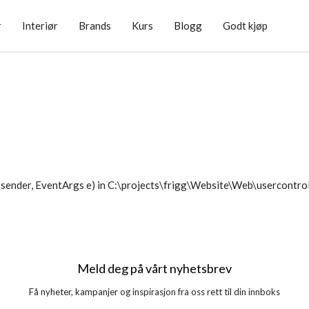
r
Interiør
Brands
Kurs
Blogg
Godt kjøp
sender, EventArgs e) in C:\projects\frigg\Website\Web\usercontr
Meld deg på vårt nyhetsbrev
Få nyheter, kampanjer og inspirasjon fra oss rett til din innboks