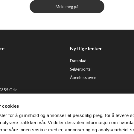
Meld meg på
ce
Nyttige lenker
Datablad
Selgerportal
Åpenhetsloven
 0355 Oslo
2 92 50 00
r cookies
ervice@tendenz.net
er for å gi innhold og annonser et personlig preg, for å levere s
© Te
nalysere trafikken vår. Vi deler dessuten informasjon om hvorda
nerne våre innen sosiale medier, annonsering og analysearbeid, 