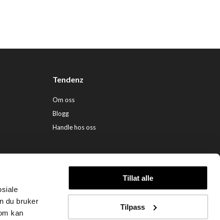
Tendenz
Om oss
Blogg
Handle hos oss
Tillat alle
osiale
ndenz Hårpleie AS (org. nr. 948 341 662) |
Nettbutikk levert av Kréatif
n du bruker
Tilpass
som kan