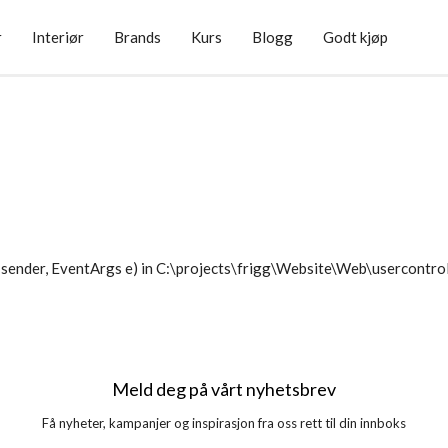
r
Interiør
Brands
Kurs
Blogg
Godt kjøp
sender, EventArgs e) in C:\projects\frigg\Website\Web\usercontr
Meld deg på vårt nyhetsbrev
Få nyheter, kampanjer og inspirasjon fra oss rett til din innboks