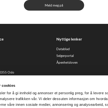
Meld meg på
ce
Nyttige lenker
Datablad
Selgerportal
Åpenhetsloven
 0355 Oslo
2 92 50 00
r cookies
ervice@tendenz.net
er for å gi innhold og annonser et personlig preg, for å levere s
© Te
nalysere trafikken vår. Vi deler dessuten informasjon om hvorda
nerne våre innen sosiale medier, annonsering og analysearbeid, 