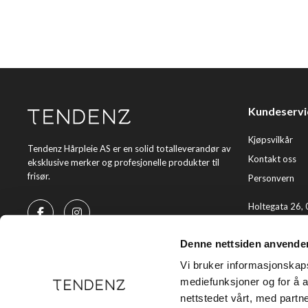
Kundeservi
Kjøpsvilkår
Tendenz Hårpleie AS er en solid totalleverandør av
Kontakt oss
eksklusive merker og profesjonelle produkter til
frisør.
Personvern
Holtegata 26,
Telefon: +47 2
Denne nettsiden anvende
E-post:
kundes
Vi bruker informasjonskapsl
mediefunksjoner og for å a
nettstedet vårt, med part