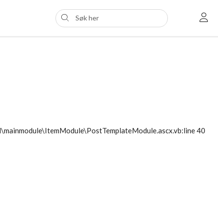
ol\mainmodule\ItemModule\PostTemplateModule.ascx.vb:line 40