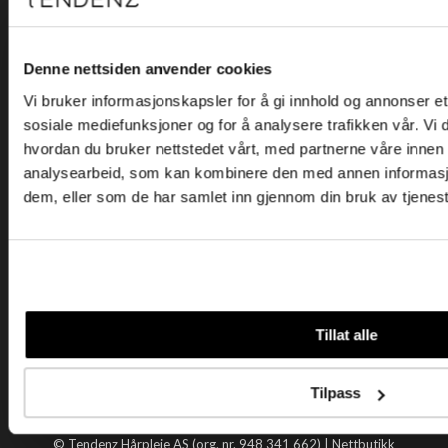
Kjøpsvilkår
Kontakt oss
Personvern
Denne nettsiden anvender cookies
Vi bruker informasjonskapsler for å gi innhold og annonser et 
Holtegata 26, 0355 Oslo
sosiale mediefunksjoner og for å analysere trafikken vår. Vi
Telefon: +47 22 92 50 00
hvordan du bruker nettstedet vårt, med partnerne våre innen
E-post:
kundeservice@tendenz.net
analysearbeid, som kan kombinere den med annen informasjon 
dem, eller som de har samlet inn gjennom din bruk av tjenes
Nyttige lenker
Datablad
Selgerportal
Åpenhetsloven
Tendenz
Tillat alle
Om oss
Blogg
Tilpass
Handle hos oss
© Tendenz Hårpleie AS (org. nr. 948 341 662) |
Nettbutikk