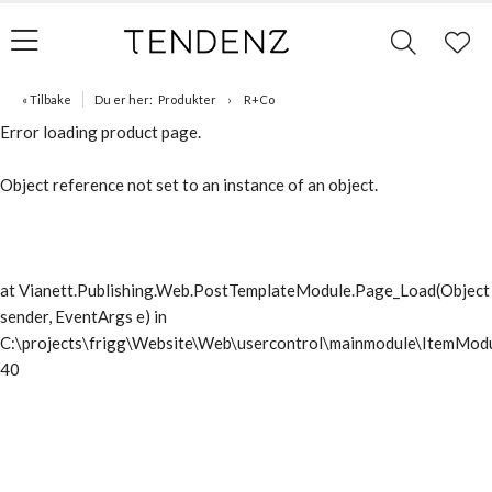
« Tilbake
Du er her:
Produkter
R+Co
Error loading product page.
Object reference not set to an instance of an object.
at Vianett.Publishing.Web.PostTemplateModule.Page_Load(Object
sender, EventArgs e) in
C:\projects\frigg\Website\Web\usercontrol\mainmodule\ItemModu
40