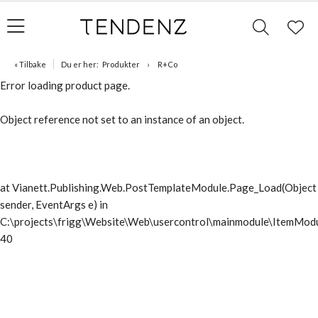
« Tilbake
Du er her:
Produkter
R+Co
Error loading product page.
Object reference not set to an instance of an object.
at Vianett.Publishing.Web.PostTemplateModule.Page_Load(Object
sender, EventArgs e) in
C:\projects\frigg\Website\Web\usercontrol\mainmodule\ItemModu
40