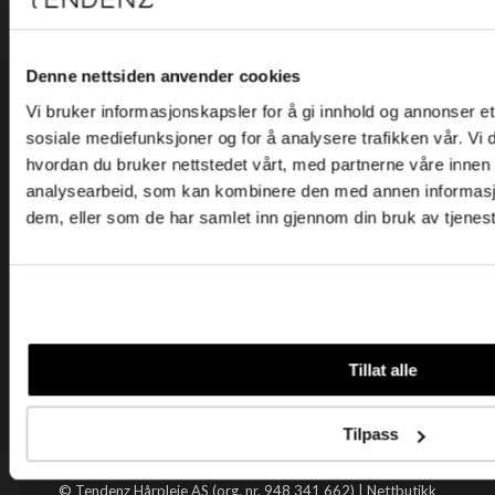
Kjøpsvilkår
Kontakt oss
Personvern
Denne nettsiden anvender cookies
Vi bruker informasjonskapsler for å gi innhold og annonser et 
Holtegata 26, 0355 Oslo
sosiale mediefunksjoner og for å analysere trafikken vår. Vi
Telefon: +47 22 92 50 00
hvordan du bruker nettstedet vårt, med partnerne våre innen
E-post:
kundeservice@tendenz.net
analysearbeid, som kan kombinere den med annen informasjon 
dem, eller som de har samlet inn gjennom din bruk av tjenes
Nyttige lenker
Datablad
Selgerportal
Åpenhetsloven
Tendenz
Tillat alle
Om oss
Blogg
Tilpass
Handle hos oss
© Tendenz Hårpleie AS (org. nr. 948 341 662) |
Nettbutikk