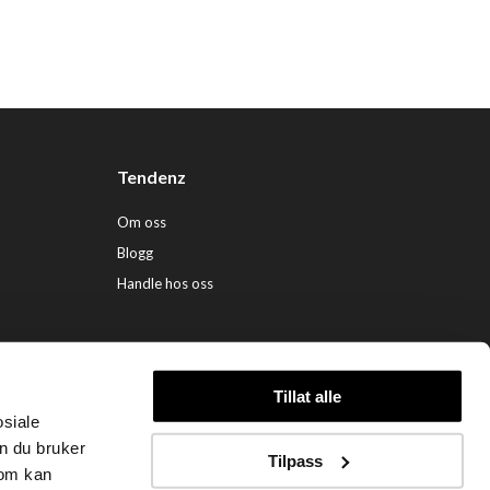
Tendenz
Om oss
Blogg
Handle hos oss
Tillat alle
osiale
ndenz Hårpleie AS (org. nr. 948 341 662) |
Nettbutikk levert av Kréatif
n du bruker
Tilpass
som kan