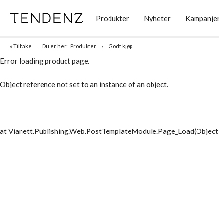
Produkter
Nyheter
Kampanje
« Tilbake
Du er her:
Produkter
Godt kjøp
Error loading product page.
Object reference not set to an instance of an object.
at Vianett.Publishing.Web.PostTemplateModule.Page_Load(Object 