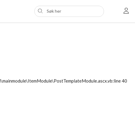
ol\mainmodule\ItemModule\PostTemplateModule.ascx.vb:line 40