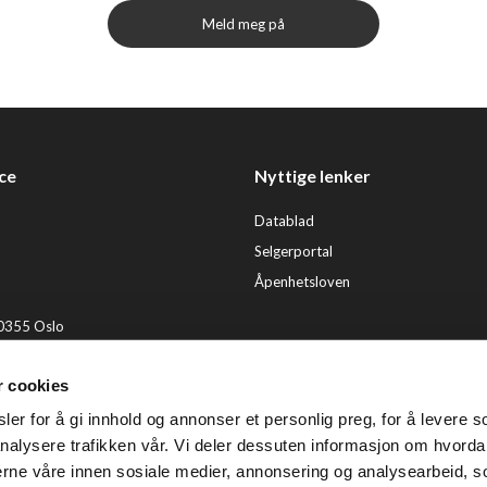
Meld meg på
ce
Nyttige lenker
Datablad
Selgerportal
Åpenhetsloven
 0355 Oslo
2 92 50 00
r cookies
ervice@tendenz.net
er for å gi innhold og annonser et personlig preg, for å levere s
© Te
nalysere trafikken vår. Vi deler dessuten informasjon om hvorda
nerne våre innen sosiale medier, annonsering og analysearbeid, 