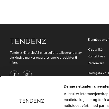
Kundeservi
Kjøpsvilkår
Tendenz Hårpleie AS er en solid totalleverandør av
Kontakt oss
eksklusive merker og profesjonelle produkter til
frisør.
Personvern
Holtegata 26,
Telefon: +47 2
Denne nettsiden anvende
E-post:
kundes
Vi bruker informasjonskapsl
mediefunksjoner og for å a
nettstedet vårt, med part