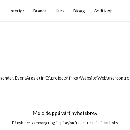
r
Interiør
Brands
Kurs
Blogg
Godt kjøp
sender, EventArgs e) in C:\projects\frigg\Website\Web\usercontr
Meld deg på vårt nyhetsbrev
Få nyheter, kampanjer og inspirasjon fra oss rett til din innboks