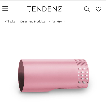
« Tilbake
Du er her:
Produkter
Verktøy