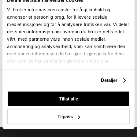
å fjerne eksisterende deksel, vri enkelt av den avtagbare
Vi bruker informasjonskapsler for å gi innhold og
fronten og skyv deksel av for så sett på det nye deksel med
annonser et personlig preg, for å levere sosiale
ønsket farge.
mediefunksjoner og for å analysere trafikken vår. Vi deler
dessuten informasjon om hvordan du bruker nettstedet
vårt, med partnerne våre innen sosiale medier,
annonsering og analysearbeid, som kan kombinere den
med annen informasjon du har gjort tilgjengelig for dem,
eller som de har samlet inn gjennom din bruk av
tjenestene deres.
Meld deg på vårt nyhetsbrev
Detaljer
Få nyheter, kampanjer og inspirasjon fra oss rett til din innboks
Tillat alle
Meld meg på
Tilpass