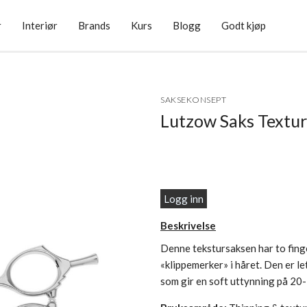
r
Interiør
Brands
Kurs
Blogg
Godt kjøp
SAKSEKONSEPT
Lutzow Saks Textur
Logg inn
Beskrivelse
Denne tekstursaksen har to finger
«klippemerker» i håret. Den er le
som gir en soft uttynning på 20