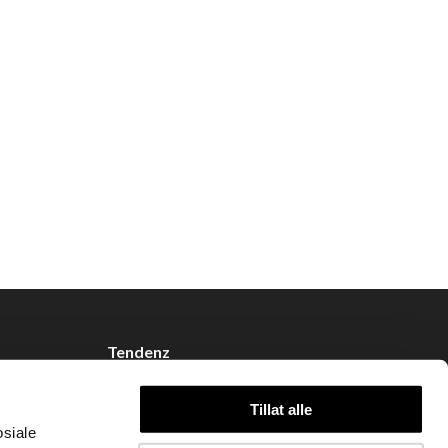
Tendenz
Om oss
Tillat alle
Blogg
osiale