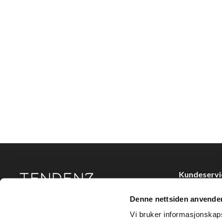
Kundeservi
Kjøpsvilkår
Denne nettsiden anvende
Tendenz Hårpleie AS er en solid totalleverandør av
Kontakt oss
eksklusive merker og profesjonelle produkter til
Vi bruker informasjonskapsl
frisør.