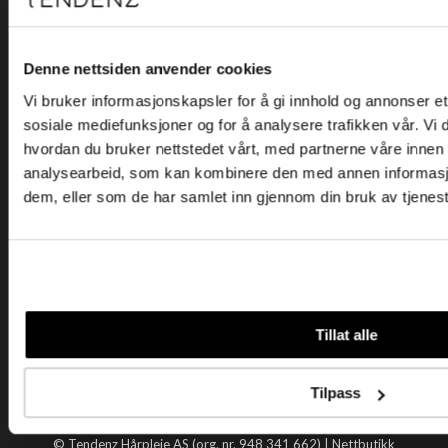
Kjøpsvilkår
Kontakt oss
Personvern
Denne nettsiden anvender cookies
Vi bruker informasjonskapsler for å gi innhold og annonser et 
Holtegata 26, 0355 Oslo
sosiale mediefunksjoner og for å analysere trafikken vår. Vi
Telefon: +47 22 92 50 00
hvordan du bruker nettstedet vårt, med partnerne våre innen
E-post:
kundeservice@tendenz.net
analysearbeid, som kan kombinere den med annen informasjon 
dem, eller som de har samlet inn gjennom din bruk av tjenes
Nyttige lenker
Datablad
Selgerportal
Åpenhetsloven
Tendenz
Tillat alle
Om oss
Blogg
Tilpass
Handle hos oss
© Tendenz Hårpleie AS (org. nr. 948 341 662) |
Nettbutikk