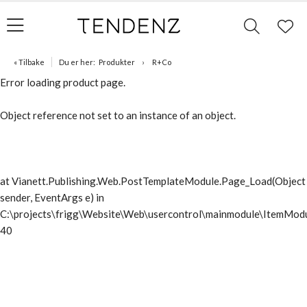
« Tilbake
Du er her:
Produkter
R+Co
Error loading product page.
Object reference not set to an instance of an object.
at Vianett.Publishing.Web.PostTemplateModule.Page_Load(Object
sender, EventArgs e) in
C:\projects\frigg\Website\Web\usercontrol\mainmodule\ItemModu
40