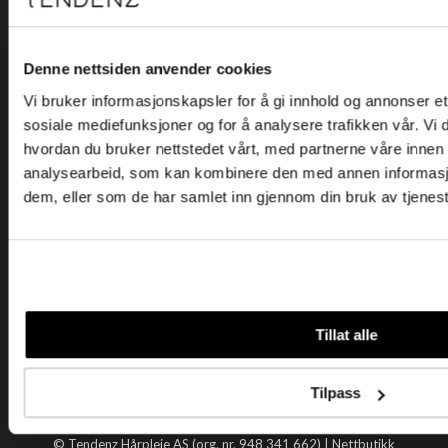
Kjøpsvilkår
Kontakt oss
Personvern
Denne nettsiden anvender cookies
Vi bruker informasjonskapsler for å gi innhold og annonser et 
Holtegata 26, 0355 Oslo
sosiale mediefunksjoner og for å analysere trafikken vår. Vi
Telefon: +47 22 92 50 00
hvordan du bruker nettstedet vårt, med partnerne våre innen
E-post:
kundeservice@tendenz.net
analysearbeid, som kan kombinere den med annen informasjon 
dem, eller som de har samlet inn gjennom din bruk av tjenes
Nyttige lenker
Datablad
Selgerportal
Åpenhetsloven
Tendenz
Tillat alle
Om oss
Blogg
Tilpass
Handle hos oss
© Tendenz Hårpleie AS (org. nr. 948 341 662) |
Nettbutikk