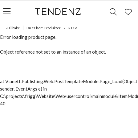
« Tilbake
Du er her:
Produkter
R+Co
Error loading product page.
Object reference not set to an instance of an object.
at Vianett.Publishing.Web.PostTemplateModule.Page_Load(Object
sender, EventArgs e) in
C:\projects\frigg\Website\Web\usercontrol\mainmodule\ItemModu
40