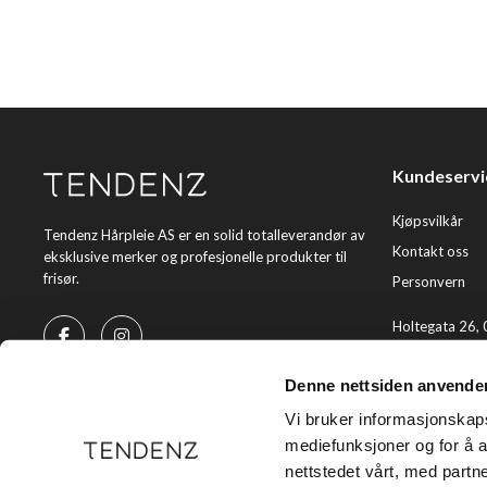
Kundeservi
Kjøpsvilkår
Tendenz Hårpleie AS er en solid totalleverandør av
Kontakt oss
eksklusive merker og profesjonelle produkter til
frisør.
Personvern
Holtegata 26,
Telefon: +47 2
Denne nettsiden anvende
E-post:
kundes
Vi bruker informasjonskapsl
mediefunksjoner og for å a
nettstedet vårt, med part