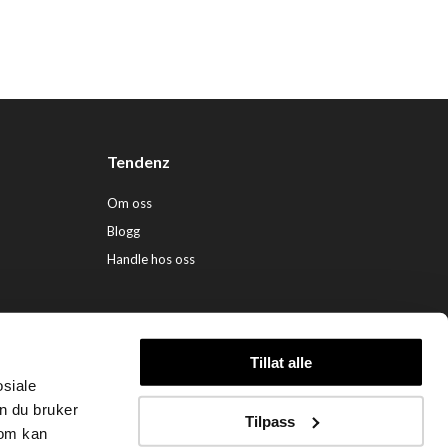
Tendenz
Om oss
Blogg
Handle hos oss
Tillat alle
osiale
ndenz Hårpleie AS (org. nr. 948 341 662) |
Nettbutikk levert av Kréatif
n du bruker
Tilpass
som kan