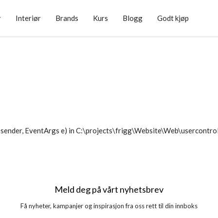
r
Interiør
Brands
Kurs
Blogg
Godt kjøp
sender, EventArgs e) in C:\projects\frigg\Website\Web\usercontr
Meld deg på vårt nyhetsbrev
Få nyheter, kampanjer og inspirasjon fra oss rett til din innboks