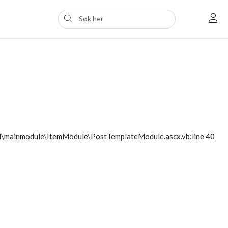
ol\mainmodule\ItemModule\PostTemplateModule.ascx.vb:line 40