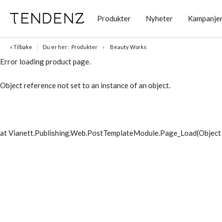
Produkter
Nyheter
Kampanje
« Tilbake
Du er her:
Produkter
Beauty Works
Error loading product page.
Object reference not set to an instance of an object.
at Vianett.Publishing.Web.PostTemplateModule.Page_Load(Object 