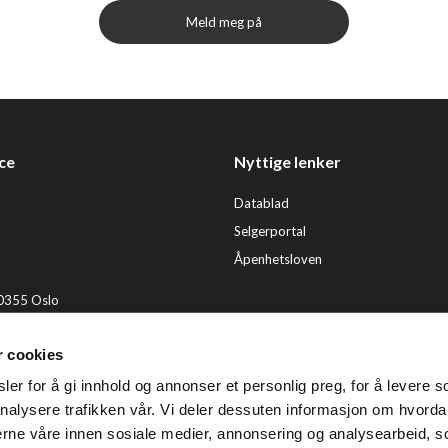
Meld meg på
ce
Nyttige lenker
Datablad
Selgerportal
Åpenhetsloven
 0355 Oslo
2 92 50 00
r cookies
ervice@tendenz.net
er for å gi innhold og annonser et personlig preg, for å levere s
© Te
nalysere trafikken vår. Vi deler dessuten informasjon om hvorda
nerne våre innen sosiale medier, annonsering og analysearbeid, 