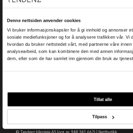
Kjøpsvilkår
Kontakt oss
Personvern
Denne nettsiden anvender cookies
Vi bruker informasjonskapsler for å gi innhold og annonser et 
Holtegata 26, 0355 Oslo
sosiale mediefunksjoner og for å analysere trafikken vår. Vi
Telefon: +47 22 92 50 00
hvordan du bruker nettstedet vårt, med partnerne våre innen
E-post:
kundeservice@tendenz.net
analysearbeid, som kan kombinere den med annen informasjon 
dem, eller som de har samlet inn gjennom din bruk av tjenes
Nyttige lenker
Datablad
Selgerportal
Åpenhetsloven
Tendenz
Tillat alle
Om oss
Blogg
Tilpass
Handle hos oss
© Tendenz Hårpleie AS (org. nr. 948 341 662) |
Nettbutikk