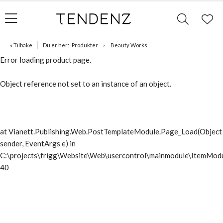
« Tilbake
Du er her:
Produkter
Beauty Works
Error loading product page.
Object reference not set to an instance of an object.
at Vianett.Publishing.Web.PostTemplateModule.Page_Load(Object
sender, EventArgs e) in
C:\projects\frigg\Website\Web\usercontrol\mainmodule\ItemModu
40