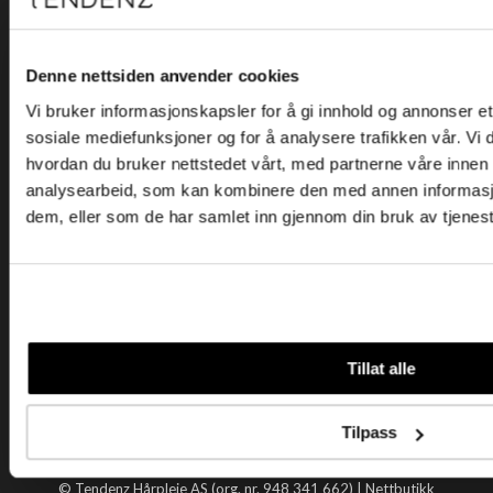
Kjøpsvilkår
Kontakt oss
Personvern
Denne nettsiden anvender cookies
Vi bruker informasjonskapsler for å gi innhold og annonser et 
Holtegata 26, 0355 Oslo
sosiale mediefunksjoner og for å analysere trafikken vår. Vi
Telefon: +47 22 92 50 00
hvordan du bruker nettstedet vårt, med partnerne våre innen
E-post:
kundeservice@tendenz.net
analysearbeid, som kan kombinere den med annen informasjon 
dem, eller som de har samlet inn gjennom din bruk av tjenes
Nyttige lenker
Datablad
Selgerportal
Åpenhetsloven
Tendenz
Tillat alle
Om oss
Blogg
Tilpass
Handle hos oss
© Tendenz Hårpleie AS (org. nr. 948 341 662) |
Nettbutikk