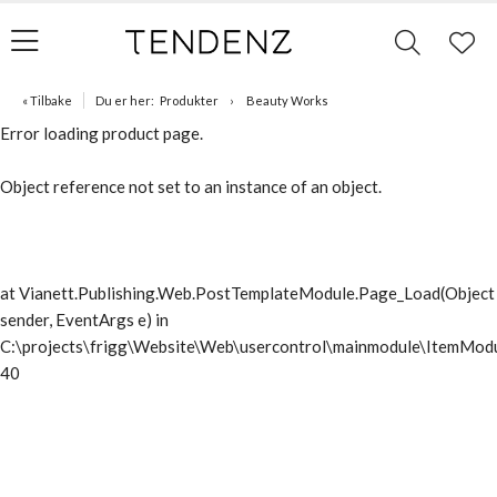
« Tilbake
Du er her:
Produkter
Beauty Works
Error loading product page.
Object reference not set to an instance of an object.
at Vianett.Publishing.Web.PostTemplateModule.Page_Load(Object
sender, EventArgs e) in
C:\projects\frigg\Website\Web\usercontrol\mainmodule\ItemModu
40