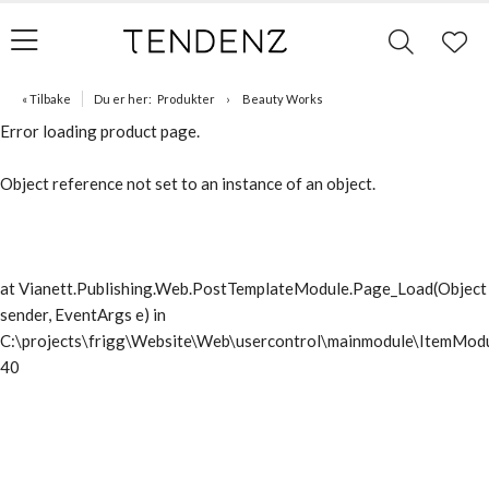
« Tilbake
Du er her:
Produkter
Beauty Works
Error loading product page.
Object reference not set to an instance of an object.
at Vianett.Publishing.Web.PostTemplateModule.Page_Load(Object
sender, EventArgs e) in
C:\projects\frigg\Website\Web\usercontrol\mainmodule\ItemModu
40