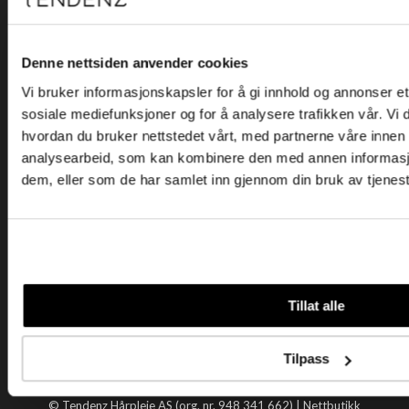
Kjøpsvilkår
Kontakt oss
Personvern
Denne nettsiden anvender cookies
Vi bruker informasjonskapsler for å gi innhold og annonser et 
Holtegata 26, 0355 Oslo
sosiale mediefunksjoner og for å analysere trafikken vår. Vi
Telefon: +47 22 92 50 00
hvordan du bruker nettstedet vårt, med partnerne våre innen
E-post:
kundeservice@tendenz.net
analysearbeid, som kan kombinere den med annen informasjon 
dem, eller som de har samlet inn gjennom din bruk av tjenes
Nyttige lenker
Datablad
Selgerportal
Åpenhetsloven
Tendenz
Tillat alle
Om oss
Blogg
Tilpass
Handle hos oss
© Tendenz Hårpleie AS (org. nr. 948 341 662) |
Nettbutikk