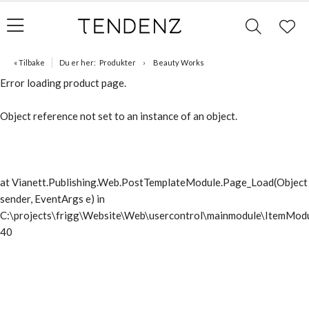
« Tilbake
Du er her:
Produkter
Beauty Works
Error loading product page.
Object reference not set to an instance of an object.
at Vianett.Publishing.Web.PostTemplateModule.Page_Load(Object
sender, EventArgs e) in
C:\projects\frigg\Website\Web\usercontrol\mainmodule\ItemModu
40