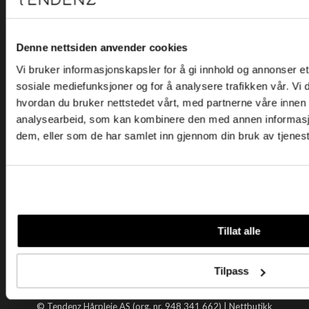
Kjøpsvilkår
Kontakt oss
Personvern
Denne nettsiden anvender cookies
Vi bruker informasjonskapsler for å gi innhold og annonser et 
Holtegata 26, 0355 Oslo
sosiale mediefunksjoner og for å analysere trafikken vår. Vi
Telefon: +47 22 92 50 00
hvordan du bruker nettstedet vårt, med partnerne våre innen
E-post:
kundeservice@tendenz.net
analysearbeid, som kan kombinere den med annen informasjon 
dem, eller som de har samlet inn gjennom din bruk av tjenes
Nyttige lenker
Datablad
Selgerportal
Åpenhetsloven
Tendenz
Tillat alle
Om oss
Blogg
Tilpass
Handle hos oss
© Tendenz Hårpleie AS (org. nr. 948 341 662) |
Nettbutikk