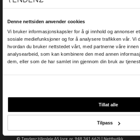
Kjøpsvilkår
Kontakt oss
Personvern
Denne nettsiden anvender cookies
Vi bruker informasjonskapsler for å gi innhold og annonser et 
Holtegata 26, 0355 Oslo
sosiale mediefunksjoner og for å analysere trafikken vår. Vi
Telefon: +47 22 92 50 00
hvordan du bruker nettstedet vårt, med partnerne våre innen
E-post:
kundeservice@tendenz.net
analysearbeid, som kan kombinere den med annen informasjon 
dem, eller som de har samlet inn gjennom din bruk av tjenes
Nyttige lenker
Datablad
Selgerportal
Åpenhetsloven
Tendenz
Tillat alle
Om oss
Blogg
Tilpass
Handle hos oss
© Tendenz Hårpleie AS (org. nr. 948 341 662) |
Nettbutikk