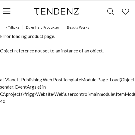
« Tilbake
Du er her:
Produkter
Beauty Works
Error loading product page.
Object reference not set to an instance of an object.
at Vianett.Publishing.Web.PostTemplateModule.Page_Load(Object
sender, EventArgs e) in
C:\projects\frigg\Website\Web\usercontrol\mainmodule\ItemModu
40