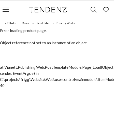
« Tilbake
Du er her:
Produkter
Beauty Works
Error loading product page.
Object reference not set to an instance of an object.
at Vianett.Publishing.Web.PostTemplateModule.Page_Load(Object
sender, EventArgs e) in
C:\projects\frigg\Website\Web\usercontrol\mainmodule\ItemModu
40