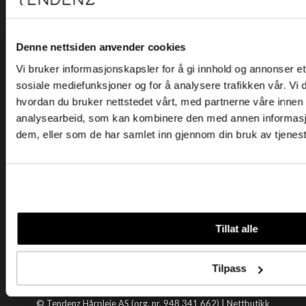
Kjøpsvilkår
Kontakt oss
Personvern
Denne nettsiden anvender cookies
Vi bruker informasjonskapsler for å gi innhold og annonser et 
Holtegata 26, 0355 Oslo
sosiale mediefunksjoner og for å analysere trafikken vår. Vi
Telefon: +47 22 92 50 00
hvordan du bruker nettstedet vårt, med partnerne våre innen
E-post:
kundeservice@tendenz.net
analysearbeid, som kan kombinere den med annen informasjon 
dem, eller som de har samlet inn gjennom din bruk av tjenes
Nyttige lenker
Datablad
Selgerportal
Åpenhetsloven
Tendenz
Tillat alle
Om oss
Blogg
Tilpass
Handle hos oss
© Tendenz Hårpleie AS (org. nr. 948 341 662) |
Nettbutikk