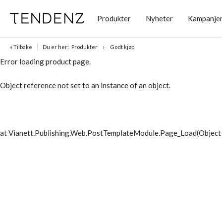
Produkter
Nyheter
Kampanje
« Tilbake
Du er her:
Produkter
Godt kjøp
Error loading product page.
Object reference not set to an instance of an object.
at Vianett.Publishing.Web.PostTemplateModule.Page_Load(Object 