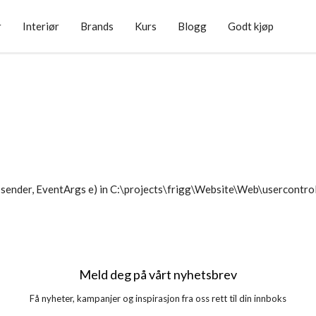
r
Interiør
Brands
Kurs
Blogg
Godt kjøp
sender, EventArgs e) in C:\projects\frigg\Website\Web\usercontr
Meld deg på vårt nyhetsbrev
Få nyheter, kampanjer og inspirasjon fra oss rett til din innboks