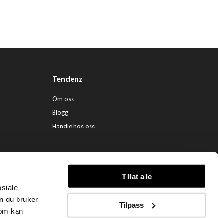
Tendenz
Om oss
Blogg
Handle hos oss
Tillat alle
osiale
ndenz Hårpleie AS (org. nr. 948 341 662) |
Nettbutikk levert av Kréatif
n du bruker
Tilpass
som kan