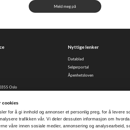
Meld meg på
ce
Nyttige lenker
Datablad
Selgerportal
Åpenhetsloven
 0355 Oslo
2 92 50 00
r cookies
ervice@tendenz.net
er for å gi innhold og annonser et personlig preg, for å levere s
© Te
nalysere trafikken vår. Vi deler dessuten informasjon om hvorda
nerne våre innen sosiale medier, annonsering og analysearbeid, 