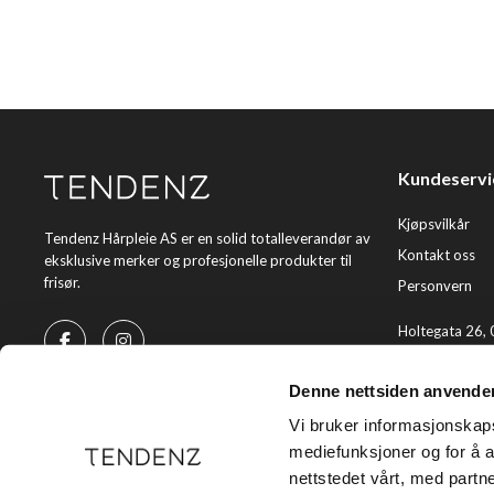
Kundeservi
Kjøpsvilkår
Tendenz Hårpleie AS er en solid totalleverandør av
Kontakt oss
eksklusive merker og profesjonelle produkter til
frisør.
Personvern
Holtegata 26,
Telefon: +47 2
Denne nettsiden anvende
E-post:
kundes
Vi bruker informasjonskapsl
mediefunksjoner og for å a
nettstedet vårt, med part