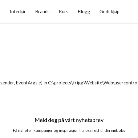
r
Interiør
Brands
Kurs
Blogg
Godt kjøp
sender, EventArgs e) in C:\projects\frigg\Website\Web\usercontr
Meld deg på vårt nyhetsbrev
Få nyheter, kampanjer og inspirasjon fra oss rett til din innboks