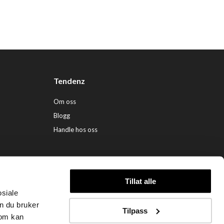
Tendenz
Om oss
Blogg
Handle hos oss
Tillat alle
osiale
ndenz Hårpleie AS (org. nr. 948 341 662) |
Nettbutikk levert av Kréatif
n du bruker
Tilpass
som kan