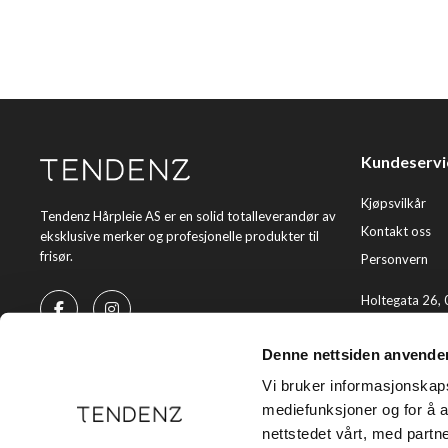
Kundeservi
Kjøpsvilkår
Tendenz Hårpleie AS er en solid totalleverandør av
Kontakt oss
eksklusive merker og profesjonelle produkter til
frisør.
Personvern
Holtegata 26,
Telefon: +47 2
Denne nettsiden anvende
E-post:
kundes
Vi bruker informasjonskapsl
mediefunksjoner og for å a
nettstedet vårt, med part