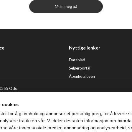
Meld meg på
ce
Nyttige lenker
Datablad
Selgerportal
Åpenhetsloven
 0355 Oslo
2 92 50 00
r cookies
ervice@tendenz.net
er for å gi innhold og annonser et personlig preg, for å levere s
© Te
nalysere trafikken vår. Vi deler dessuten informasjon om hvorda
nerne våre innen sosiale medier, annonsering og analysearbeid, 