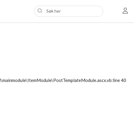
ol\mainmodule\ItemModule\PostTemplateModule.ascx.vb:line 40