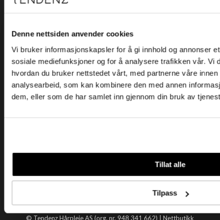
Kjøpsvilkår
Kontakt oss
Personvern
Denne nettsiden anvender cookies
Vi bruker informasjonskapsler for å gi innhold og annonser et 
Holtegata 26, 0355 Oslo
sosiale mediefunksjoner og for å analysere trafikken vår. Vi
Telefon: +47 22 92 50 00
hvordan du bruker nettstedet vårt, med partnerne våre innen
E-post:
kundeservice@tendenz.net
analysearbeid, som kan kombinere den med annen informasjon 
dem, eller som de har samlet inn gjennom din bruk av tjenes
Nyttige lenker
Datablad
Selgerportal
Åpenhetsloven
Tendenz
Tillat alle
Om oss
Blogg
Tilpass
Handle hos oss
© Tendenz Hårpleie AS (org. nr. 948 341 662) |
Nettbutikk