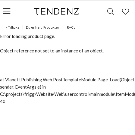
« Tilbake
Du er her:
Produkter
R+Co
Error loading product page.
Object reference not set to an instance of an object.
at Vianett.Publishing.Web.PostTemplateModule.Page_Load(Object
sender, EventArgs e) in
C:\projects\frigg\Website\Web\usercontrol\mainmodule\ItemModu
40