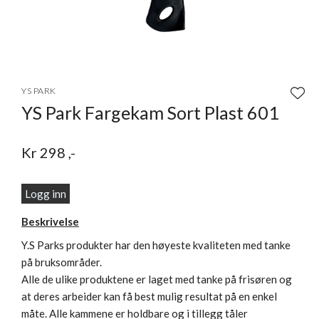
Item
1
YS PARK
of
YS Park Fargekam Sort Plast 601
1
Kr
298
,-
Logg inn
Beskrivelse
Y.S Parks produkter har den høyeste kvaliteten med tanke
på bruksområder.
Alle de ulike produktene er laget med tanke på frisøren og
at deres arbeider kan få best mulig resultat på en enkel
måte. Alle kammene er holdbare og i tillegg tåler