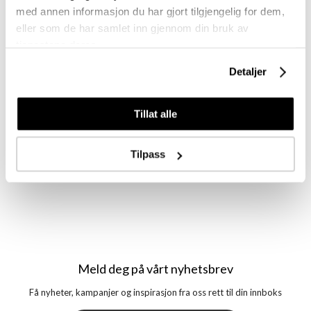
med annen informasjon du har gjort tilgjengelig for dem,
eller som de har samlet inn gjennom din bruk av
tjenestene deres.
Detaljer
Beuy Pro
Beuy Pro
Beuy Pro Klippekam
Beuy Pro Klippekam
101
105
Tillat alle
Tilpass
Meld deg på vårt nyhetsbrev
Få nyheter, kampanjer og inspirasjon fra oss rett til din innboks