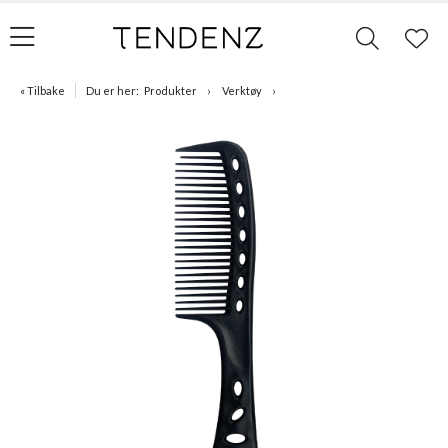
« Tilbake
Du er her:
Produkter
Verktøy