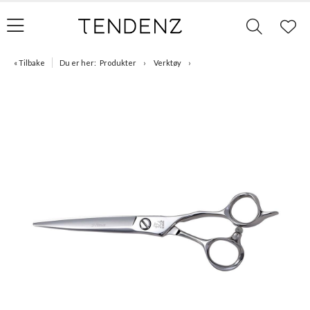
« Tilbake
Du er her:
Produkter
Verktøy