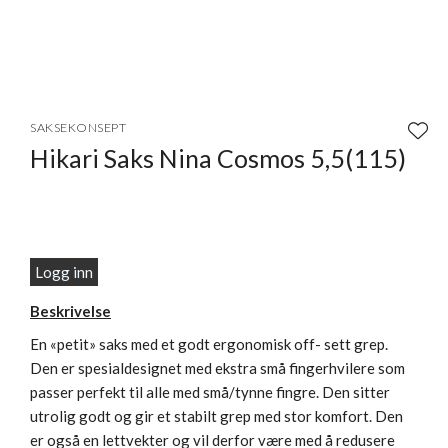
Item
1
SAKSEKONSEPT
of
Hikari Saks Nina Cosmos 5,5(115)
1
Logg inn
Beskrivelse
En «petit» saks med et godt ergonomisk off- sett grep.
Den er spesialdesignet med ekstra små fingerhvilere som
passer perfekt til alle med små/tynne fingre. Den sitter
utrolig godt og gir et stabilt grep med stor komfort. Den
er også en lettvekter og vil derfor være med å redusere