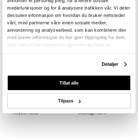
annonser et personlig preg, for å levere sosiale
mediefunksjoner og for å analysere trafikken vår. Vi deler
dessuten informasjon om hvordan du bruker nettstedet
Relaterte produkter
vårt, med partnerne våre innen sosiale medier,
annonsering og analysearbeid, som kan kombinere den
med annen informasjon du har gjort tilgjengelig for dem,
eller som de har samlet inn gjennom din bruk av
tjenestene deres.
Detaljer
Tillat alle
Artero
Artero
Tilpass
Artero Saksebelte
Artero Saksebelte
Royale Rosa
Sauvage Sort