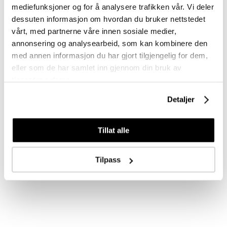
mediefunksjoner og for å analysere trafikken vår. Vi deler
Relaterte produkter
dessuten informasjon om hvordan du bruker nettstedet
vårt, med partnerne våre innen sosiale medier,
annonsering og analysearbeid, som kan kombinere den
med annen informasjon du har gjort tilgjengelig for dem,
eller som de har samlet inn gjennom din bruk av
tjenestene deres.
Detaljer
Tillat alle
Artero
Artero
Tilpass
Artero Saksebelte
Artero Saksebelte
Royale Rosa
Sauvage Sort