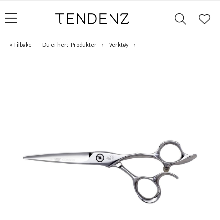
« Tilbake
Du er her:
Produkter
Verktøy