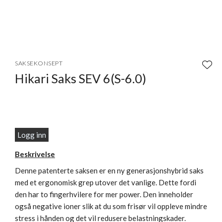
Item
1
SAKSEKONSEPT
of
Hikari Saks SEV 6(S-6.0)
1
Logg inn
Beskrivelse
Denne patenterte saksen er en ny generasjonshybrid saks
med et ergonomisk grep utover det vanlige. Dette fordi
den har to fingerhvilere for mer power. Den inneholder
også negative ioner slik at du som frisør vil oppleve mindre
stress i hånden og det vil redusere belastningskader.