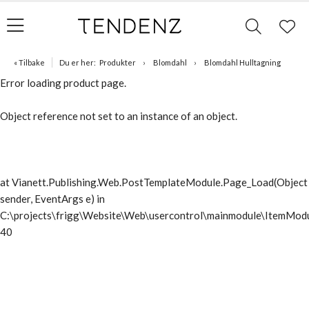
« Tilbake
Du er her:
Produkter
Blomdahl
Blomdahl Hulltagning
Error loading product page.
Object reference not set to an instance of an object.
at Vianett.Publishing.Web.PostTemplateModule.Page_Load(Object
sender, EventArgs e) in
C:\projects\frigg\Website\Web\usercontrol\mainmodule\ItemModu
40