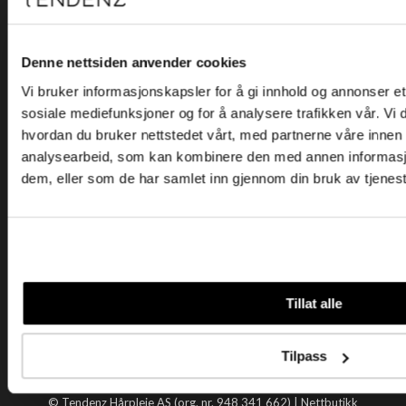
Kjøpsvilkår
Kontakt oss
Personvern
Denne nettsiden anvender cookies
Vi bruker informasjonskapsler for å gi innhold og annonser et 
Holtegata 26, 0355 Oslo
sosiale mediefunksjoner og for å analysere trafikken vår. Vi
Telefon: +47 22 92 50 00
hvordan du bruker nettstedet vårt, med partnerne våre innen
E-post:
kundeservice@tendenz.net
analysearbeid, som kan kombinere den med annen informasjon 
dem, eller som de har samlet inn gjennom din bruk av tjenes
Nyttige lenker
Datablad
Selgerportal
Åpenhetsloven
Tendenz
Tillat alle
Om oss
Blogg
Tilpass
Handle hos oss
© Tendenz Hårpleie AS (org. nr. 948 341 662) |
Nettbutikk