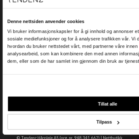
Kjøpsvilkår
Kontakt oss
Personvern
Denne nettsiden anvender cookies
Vi bruker informasjonskapsler for å gi innhold og annonser et 
Holtegata 26, 0355 Oslo
sosiale mediefunksjoner og for å analysere trafikken vår. Vi
Telefon: +47 22 92 50 00
hvordan du bruker nettstedet vårt, med partnerne våre innen
E-post:
kundeservice@tendenz.net
analysearbeid, som kan kombinere den med annen informasjon 
dem, eller som de har samlet inn gjennom din bruk av tjenes
Nyttige lenker
Datablad
Selgerportal
Åpenhetsloven
Tendenz
Tillat alle
Om oss
Blogg
Tilpass
Handle hos oss
© Tendenz Hårpleie AS (org. nr. 948 341 662) |
Nettbutikk