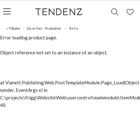
« Tilbake
Du er her:
Produkter
R+Co
Error loading product page.
Object reference not set to an instance of an object.
at Vianett.Publishing.Web.PostTemplateModule.Page_Load(Object
sender, EventArgs e) in
C:\projects\frigg\Website\Web\usercontrol\mainmodule\ItemModu
40