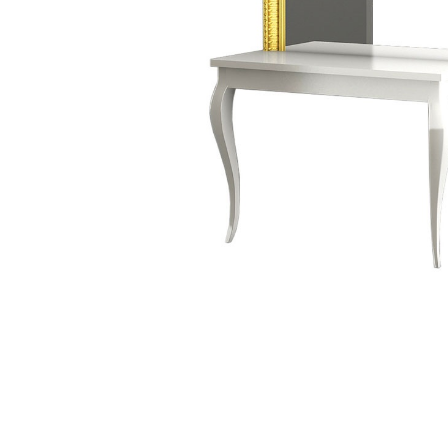
Item
1
of
1