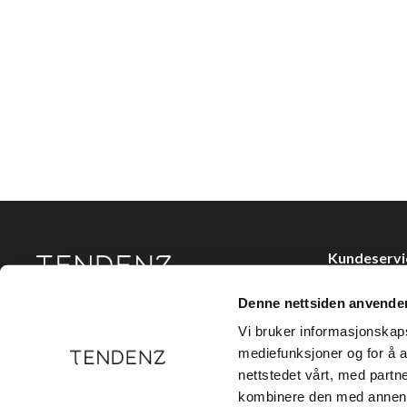
Kundeservi
Kjøpsvilkår
Denne nettsiden anvende
Tendenz Hårpleie AS er en solid totalleverandør av
Kontakt oss
eksklusive merker og profesjonelle produkter til
Vi bruker informasjonskapsl
frisør.
Personvern
mediefunksjoner og for å a
nettstedet vårt, med part
Holtegata 26,
kombinere den med annen in