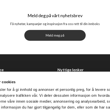
Meld deg på vårt nyhetsbrev
Få nyheter, kampanjer og inspirasjon fra oss rett til din innboks
Meld meg på
ce
Nyttige lenker
Datablad
r cookies
Selgerportal
er for å gi innhold og annonser et personlig preg, for å levere s
Åpenhetsloven
nalysere trafikken vår. Vi deler dessuten informasjon om hvorda
nerne våre innen sosiale medier, annonsering og analysearbeid, 
 0355 Oslo
formasjon du har gjort tilgjengelig for dem, eller som de har sa