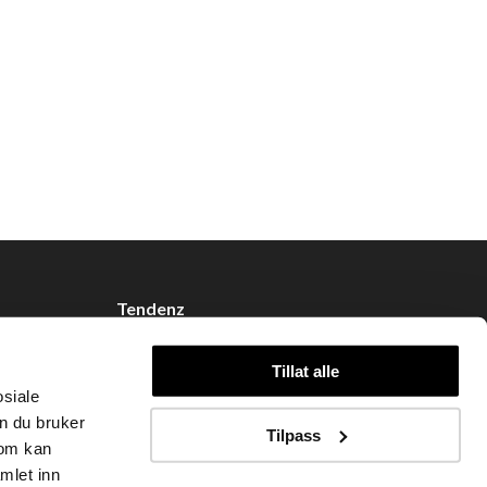
Tendenz
Om oss
Tillat alle
Blogg
osiale
Handle hos oss
n du bruker
Tilpass
som kan
mlet inn