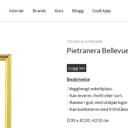
r
Interiør
Brands
Kurs
Blogg
Godt kjøp
TENDENZ INTERIØR
Pietranera Bellevu
Logg inn
Beskrivelse
. Vegghengt enkeltplass.
- Kan leveres i hvitt eller sort.
- Ramme i gull, med utskjæringer
- Kan kombineres med frittståen
D30 x B120, H210 cm