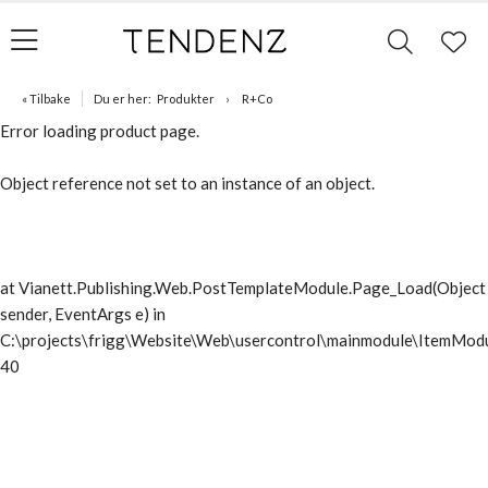
« Tilbake
Du er her:
Produkter
R+Co
Error loading product page.
Object reference not set to an instance of an object.
at Vianett.Publishing.Web.PostTemplateModule.Page_Load(Object
sender, EventArgs e) in
C:\projects\frigg\Website\Web\usercontrol\mainmodule\ItemModu
40