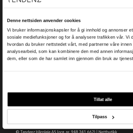
Kjøpsvilkår
Kontakt oss
Personvern
Denne nettsiden anvender cookies
Vi bruker informasjonskapsler for å gi innhold og annonser et 
Holtegata 26, 0355 Oslo
sosiale mediefunksjoner og for å analysere trafikken vår. Vi
Telefon: +47 22 92 50 00
hvordan du bruker nettstedet vårt, med partnerne våre innen
E-post:
kundeservice@tendenz.net
analysearbeid, som kan kombinere den med annen informasjon 
dem, eller som de har samlet inn gjennom din bruk av tjenes
Nyttige lenker
Datablad
Selgerportal
Åpenhetsloven
Tendenz
Tillat alle
Om oss
Blogg
Tilpass
Handle hos oss
© Tendenz Hårpleie AS (org. nr. 948 341 662) |
Nettbutikk