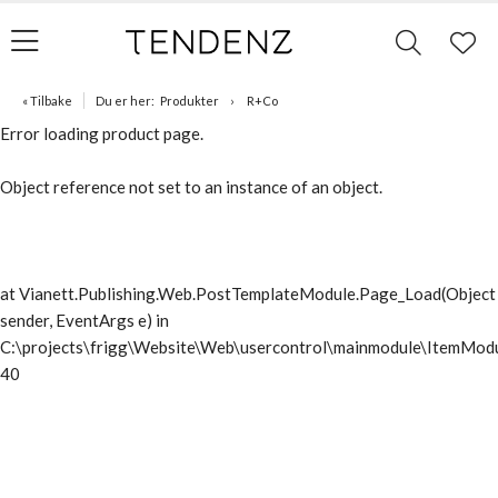
« Tilbake
Du er her:
Produkter
R+Co
Error loading product page.
Object reference not set to an instance of an object.
at Vianett.Publishing.Web.PostTemplateModule.Page_Load(Object
sender, EventArgs e) in
C:\projects\frigg\Website\Web\usercontrol\mainmodule\ItemModu
40