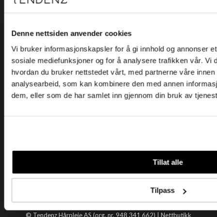
Kjøpsvilkår
Kontakt oss
Personvern
Denne nettsiden anvender cookies
Vi bruker informasjonskapsler for å gi innhold og annonser et 
Holtegata 26, 0355 Oslo
sosiale mediefunksjoner og for å analysere trafikken vår. Vi
Telefon: +47 22 92 50 00
hvordan du bruker nettstedet vårt, med partnerne våre innen
E-post:
kundeservice@tendenz.net
analysearbeid, som kan kombinere den med annen informasjon 
dem, eller som de har samlet inn gjennom din bruk av tjenes
Nyttige lenker
Datablad
Selgerportal
Åpenhetsloven
Tendenz
Tillat alle
Om oss
Blogg
Tilpass
Handle hos oss
© Tendenz Hårpleie AS (org. nr. 948 341 662) |
Nettbutikk