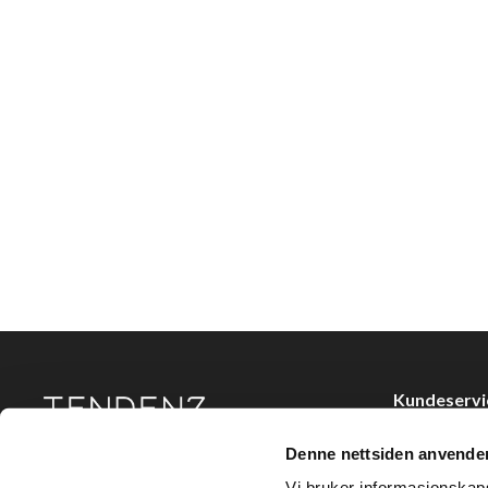
Kundeservi
Kjøpsvilkår
Denne nettsiden anvende
Tendenz Hårpleie AS er en solid totalleverandør av
Kontakt oss
eksklusive merker og profesjonelle produkter til
Vi bruker informasjonskapsl