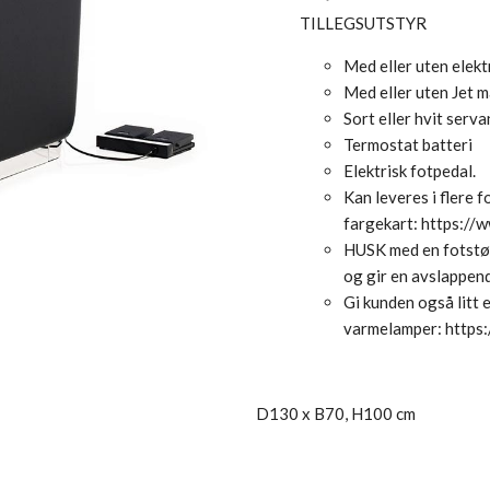
TILLEGSUTSTYR
Med eller uten elekt
Med eller uten Jet 
Sort eller hvit serv
Termostat batteri
Elektrisk fotpedal.
Kan leveres i flere 
fargekart:
https://
HUSK med en fotstøt
og gir en avslappen
Gi kunden også litt 
varmelamper:
https
D130 x B70, H100 cm