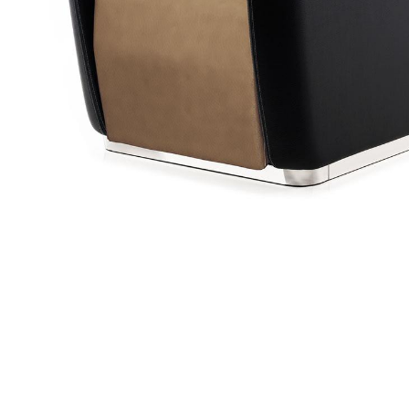
Item
1
of
1