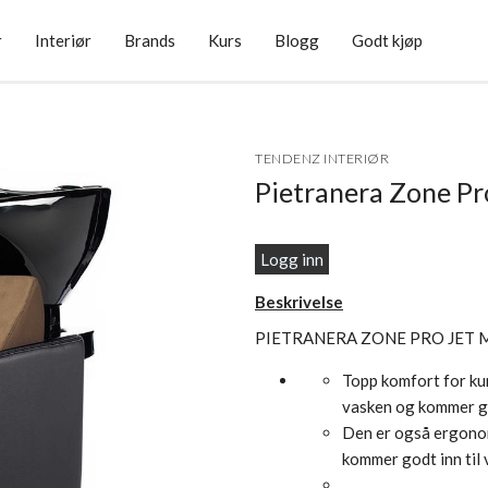
r
Interiør
Brands
Kurs
Blogg
Godt kjøp
TENDENZ INTERIØR
Pietranera Zone Pr
Logg inn
Beskrivelse
PIETRANERA ZONE PRO JET 
Topp komfort for kun
vasken og kommer go
Den er også ergonomi
kommer godt inn til