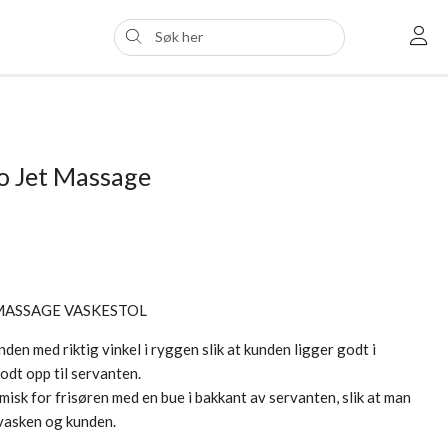
o Jet Massage
MASSAGE VASKESTOL
den med riktig vinkel i ryggen slik at kunden ligger godt i
dt opp til servanten.
sk for frisøren med en bue i bakkant av servanten, slik at man
 vasken og kunden.