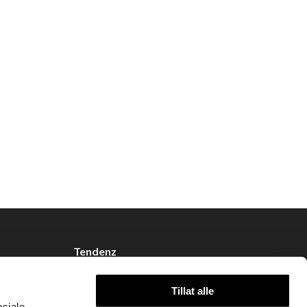
Tendenz
Om oss
Tillat alle
Blogg
osiale