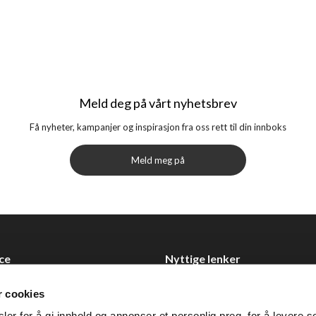
Meld deg på vårt nyhetsbrev
Få nyheter, kampanjer og inspirasjon fra oss rett til din innboks
Meld meg på
ce
Nyttige lenker
Datablad
r cookies
Selgerportal
er for å gi innhold og annonser et personlig preg, for å levere s