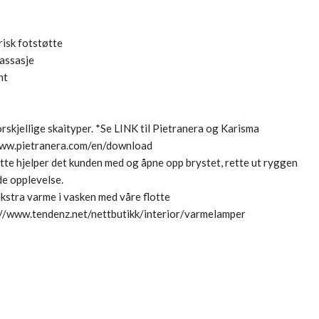
risk fotstøtte
massasje
ant
forskjellige skaityper. *Se LINK til Pietranera og Karisma
www.pietranera.com/en/download
te hjelper det kunden med og åpne opp brystet, rette ut ryggen
de opplevelse.
ekstra varme i vasken med våre flotte
://www.tendenz.net/nettbutikk/interior/varmelamper