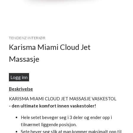
Item
1
TENDENZ INTERIØR
of
Karisma Miami Cloud Jet
1
Massasje
Logg inn
Beskrivelse
KARISMA MIAMI CLOUD JET MASSASJE VASKESTOL
- den ultimate komfort innen vaskestoler!
Hele setet beveger seg i 3 deler og ender opp i
tilnærmet liggende posisjon.
Sete hever seg slik at man kommer maksimalt opp til