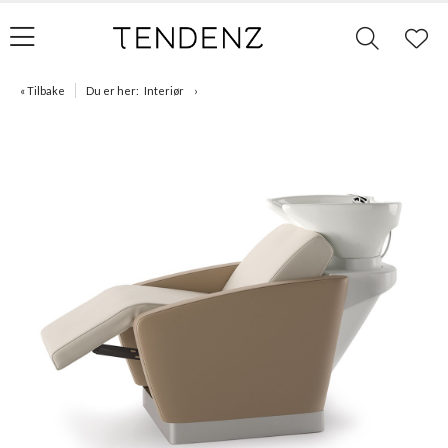
« Tilbake
Du er her:
Interiør