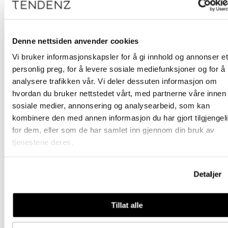
HUSK med en fotstøtte hjelper det kunden med
og åpne opp brystet, rette ut ryggen og gir en
avslappende opplevelse.
Denne nettsiden anvender cookies
Gi kunden også litt ekstra varme i vasken med
våre flotte varmelamper:
Vi bruker informasjonskapsler for å gi innhold og annonser et
https://www.tendenz.net/nettbutikk/interior/var
personlig preg, for å levere sosiale mediefunksjoner og for å
analysere trafikken vår. Vi deler dessuten informasjon om
hvordan du bruker nettstedet vårt, med partnerne våre innen
Må bare oppleves!
sosiale medier, annonsering og analysearbeid, som kan
kombinere den med annen informasjon du har gjort tilgjengel
for dem, eller som de har samlet inn gjennom din bruk av
tjenestene deres.
D164 x B70, H110 cm
Detaljer
Tillat alle