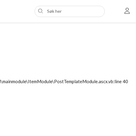
ol\mainmodule\ItemModule\PostTemplateModule.ascx.vb:line 40