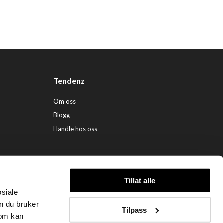
Tendenz
Om oss
Blogg
Handle hos oss
Tillat alle
osiale
ndenz Hårpleie AS (org. nr. 948 341 662) |
Nettbutikk levert av Kréatif
n du bruker
Tilpass
som kan