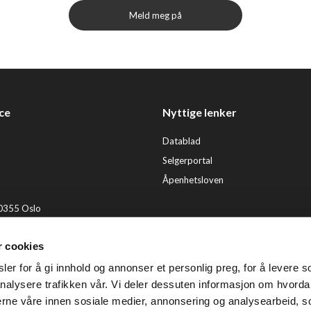
Meld meg på
ce
Nyttige lenker
Datablad
Selgerportal
Åpenhetsloven
 0355 Oslo
2 92 50 00
r cookies
ervice@tendenz.net
er for å gi innhold og annonser et personlig preg, for å levere s
© Te
nalysere trafikken vår. Vi deler dessuten informasjon om hvorda
nerne våre innen sosiale medier, annonsering og analysearbeid, 