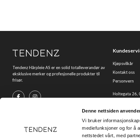
Kundeservi
Kjøpsvilkår
Tendenz Hårpleie AS er en solid totalleverandør av
Kontakt oss
eksklusive merker og profesjonelle produkter til
frisør.
Personvern
Holtegata 26,
Telefon: +47 2
Denne nettsiden anvende
E-post:
kundes
Vi bruker informasjonskapsl
mediefunksjoner og for å a
nettstedet vårt, med part