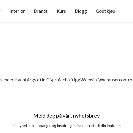
r
Interiør
Brands
Kurs
Blogg
Godt kjøp
sender, EventArgs e) in C:\projects\frigg\Website\Web\usercontr
Meld deg på vårt nyhetsbrev
Få nyheter, kampanjer og inspirasjon fra oss rett til din innboks