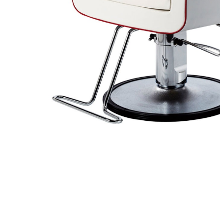
Item
1
of
1