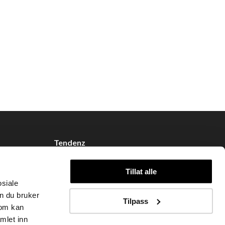
Tendenz
Om oss
Tillat alle
Blogg
osiale
Handle hos oss
n du bruker
Tilpass
som kan
mlet inn