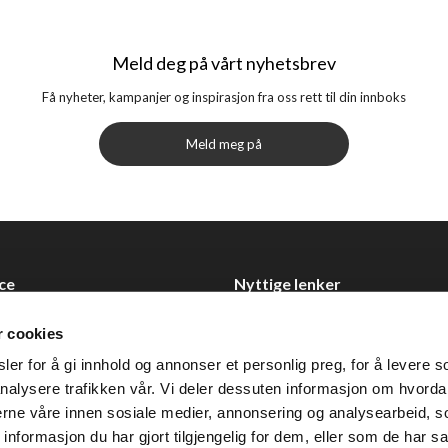
Meld deg på vårt nyhetsbrev
Få nyheter, kampanjer og inspirasjon fra oss rett til din innboks
Meld meg på
ce
Nyttige lenker
Datablad
r cookies
Selgerportal
er for å gi innhold og annonser et personlig preg, for å levere s
Åpenhetsloven
nalysere trafikken vår. Vi deler dessuten informasjon om hvorda
nerne våre innen sosiale medier, annonsering og analysearbeid, 
 0355 Oslo
formasjon du har gjort tilgjengelig for dem, eller som de har sa