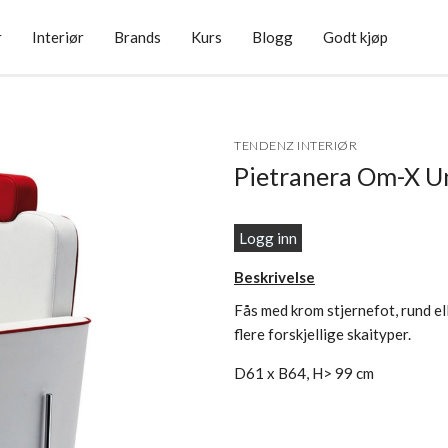
r
Interiør
Brands
Kurs
Blogg
Godt kjøp
TENDENZ INTERIØR
Pietranera Om-X U
Logg inn
Beskrivelse
Fås med krom stjernefot, rund ell
flere forskjellige skaityper.
D61 x B64, H> 99 cm