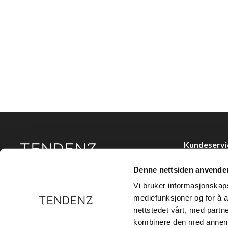
Kundeservi
Kjøpsvilkår
Denne nettsiden anvende
Tendenz Hårpleie AS er en solid totalleverandør av
Kontakt oss
eksklusive merker og profesjonelle produkter til
Vi bruker informasjonskapsl
frisør.
Personvern
mediefunksjoner og for å a
nettstedet vårt, med part
Holtegata 26,
kombinere den med annen in