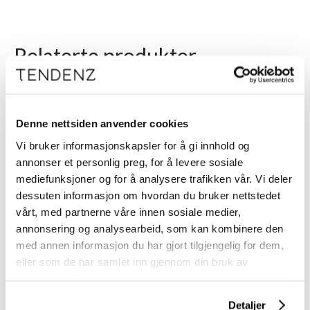
Relaterte produkter
Denne nettsiden anvender cookies
Vi bruker informasjonskapsler for å gi innhold og
annonser et personlig preg, for å levere sosiale
mediefunksjoner og for å analysere trafikken vår. Vi deler
dessuten informasjon om hvordan du bruker nettstedet
vårt, med partnerne våre innen sosiale medier,
annonsering og analysearbeid, som kan kombinere den
Framar
Framar
med annen informasjon du har gjort tilgjengelig for dem,
Framar Nitril Hansker
Framar Foliedispenser
eller som de har samlet inn gjennom din bruk av
Medium Grønn
Fold Freak
tjenestene deres.
Nedbrytbar 100 Stk
Detaljer