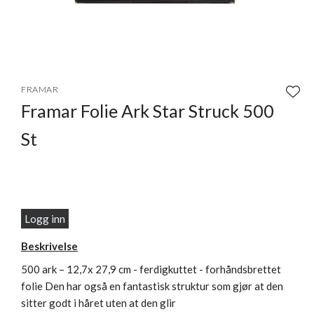
Item
1
FRAMAR
of
Framar Folie Ark Star Struck 500
1
St
Logg inn
Beskrivelse
500 ark – 12,7x 27,9 cm - ferdigkuttet - forhåndsbrettet
folie Den har også en fantastisk struktur som gjør at den
sitter godt i håret uten at den glir