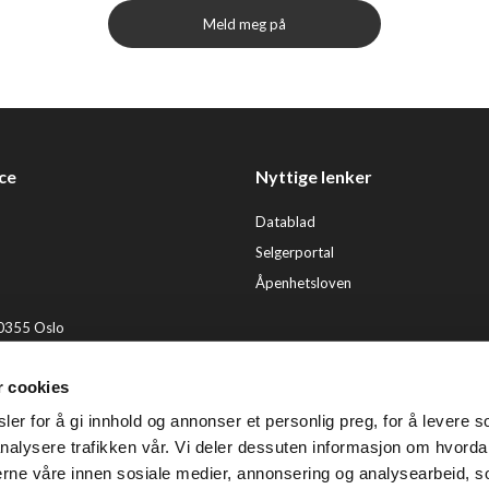
Meld meg på
ce
Nyttige lenker
Datablad
Selgerportal
Åpenhetsloven
 0355 Oslo
2 92 50 00
r cookies
ervice@tendenz.net
er for å gi innhold og annonser et personlig preg, for å levere s
© Te
nalysere trafikken vår. Vi deler dessuten informasjon om hvorda
nerne våre innen sosiale medier, annonsering og analysearbeid, 