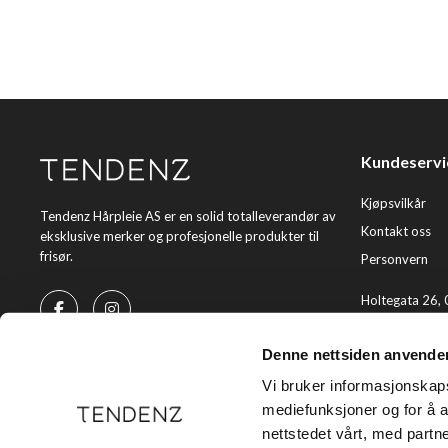
Kundeservi
Kjøpsvilkår
Tendenz Hårpleie AS er en solid totalleverandør av
Kontakt oss
eksklusive merker og profesjonelle produkter til
frisør.
Personvern
Holtegata 26,
Telefon: +47 2
Denne nettsiden anvende
E-post:
kundes
Vi bruker informasjonskapsl
mediefunksjoner og for å a
nettstedet vårt, med part