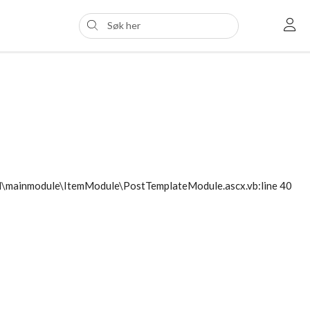
ol\mainmodule\ItemModule\PostTemplateModule.ascx.vb:line 40