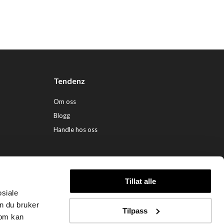
Tendenz
Om oss
Blogg
Handle hos oss
Tillat alle
osiale
ndenz Hårpleie AS (org. nr. 948 341 662) |
Nettbutikk levert av Kréatif
n du bruker
Tilpass
som kan