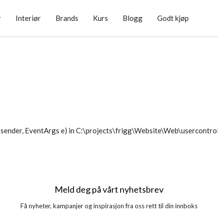
r
Interiør
Brands
Kurs
Blogg
Godt kjøp
sender, EventArgs e) in C:\projects\frigg\Website\Web\usercontr
Meld deg på vårt nyhetsbrev
Få nyheter, kampanjer og inspirasjon fra oss rett til din innboks