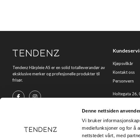
Kundeservi
Kjøpsvilkår
Tendenz Hårpleie AS er en solid totalleverandør av
Kontakt oss
eksklusive merker og profesjonelle produkter til
frisør.
Personvern
Holtegata 26,
Telefon: +47 2
Denne nettsiden anvende
E-post:
kundes
Vi bruker informasjonskapsl
mediefunksjoner og for å a
nettstedet vårt, med part