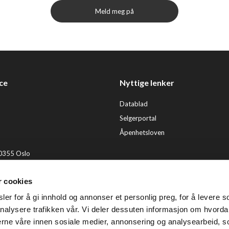
Meld meg på
ce
Nyttige lenker
Datablad
Selgerportal
Åpenhetsloven
 0355 Oslo
2 92 50 00
r cookies
ervice@tendenz.net
er for å gi innhold og annonser et personlig preg, for å levere s
© Te
nalysere trafikken vår. Vi deler dessuten informasjon om hvorda
nerne våre innen sosiale medier, annonsering og analysearbeid, 