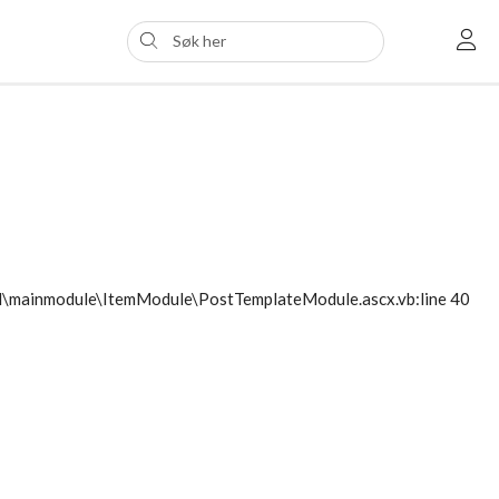
ol\mainmodule\ItemModule\PostTemplateModule.ascx.vb:line 40