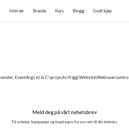
r
Interiør
Brands
Kurs
Blogg
Godt kjøp
sender, EventArgs e) in C:\projects\frigg\Website\Web\usercontr
Meld deg på vårt nyhetsbrev
Få nyheter, kampanjer og inspirasjon fra oss rett til din innboks