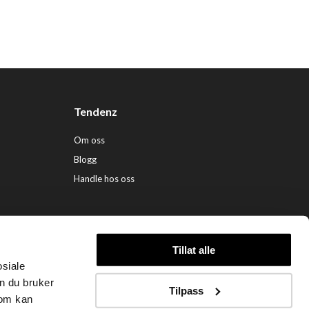
Tendenz
Om oss
Blogg
Handle hos oss
Tillat alle
osiale
ndenz Hårpleie AS (org. nr. 948 341 662) |
Nettbutikk levert av Kréatif
n du bruker
Tilpass
som kan