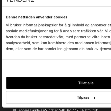
Kjøpsvilkår
Kontakt oss
Personvern
Denne nettsiden anvender cookies
Vi bruker informasjonskapsler for å gi innhold og annonser et 
Holtegata 26, 0355 Oslo
sosiale mediefunksjoner og for å analysere trafikken vår. Vi
Telefon: +47 22 92 50 00
hvordan du bruker nettstedet vårt, med partnerne våre innen
E-post:
kundeservice@tendenz.net
analysearbeid, som kan kombinere den med annen informasjon 
dem, eller som de har samlet inn gjennom din bruk av tjenes
Nyttige lenker
Datablad
Selgerportal
Åpenhetsloven
Tendenz
Tillat alle
Om oss
Blogg
Tilpass
Handle hos oss
© Tendenz Hårpleie AS (org. nr. 948 341 662) |
Nettbutikk