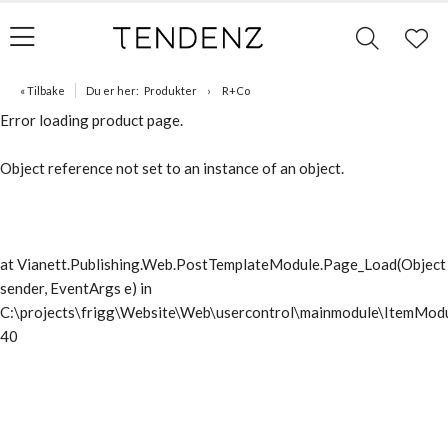
« Tilbake
Du er her:
Produkter
R+Co
Error loading product page.
Object reference not set to an instance of an object.
at Vianett.Publishing.Web.PostTemplateModule.Page_Load(Object
sender, EventArgs e) in
C:\projects\frigg\Website\Web\usercontrol\mainmodule\ItemModu
40