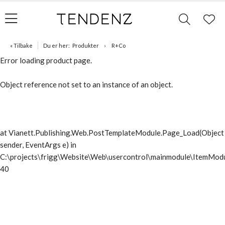
« Tilbake
Du er her:
Produkter
R+Co
Error loading product page.
Object reference not set to an instance of an object.
at Vianett.Publishing.Web.PostTemplateModule.Page_Load(Object
sender, EventArgs e) in
C:\projects\frigg\Website\Web\usercontrol\mainmodule\ItemModu
40