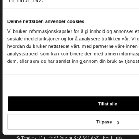
Kjøpsvilkår
Kontakt oss
Personvern
Denne nettsiden anvender cookies
Vi bruker informasjonskapsler for å gi innhold og annonser et 
Holtegata 26, 0355 Oslo
sosiale mediefunksjoner og for å analysere trafikken vår. Vi
Telefon: +47 22 92 50 00
hvordan du bruker nettstedet vårt, med partnerne våre innen
E-post:
kundeservice@tendenz.net
analysearbeid, som kan kombinere den med annen informasjon 
dem, eller som de har samlet inn gjennom din bruk av tjenes
Nyttige lenker
Datablad
Selgerportal
Åpenhetsloven
Tendenz
Tillat alle
Om oss
Blogg
Tilpass
Handle hos oss
© Tendenz Hårpleie AS (org. nr. 948 341 662) |
Nettbutikk