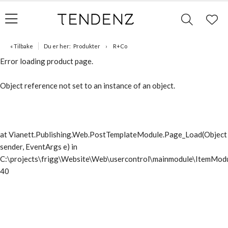
« Tilbake
Du er her:
Produkter
R+Co
Error loading product page.
Object reference not set to an instance of an object.
at Vianett.Publishing.Web.PostTemplateModule.Page_Load(Object
sender, EventArgs e) in
C:\projects\frigg\Website\Web\usercontrol\mainmodule\ItemModu
40