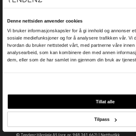
Kjøpsvilkår
Kontakt oss
Personvern
Denne nettsiden anvender cookies
Vi bruker informasjonskapsler for å gi innhold og annonser et 
Holtegata 26, 0355 Oslo
sosiale mediefunksjoner og for å analysere trafikken vår. Vi
Telefon: +47 22 92 50 00
hvordan du bruker nettstedet vårt, med partnerne våre innen
E-post:
kundeservice@tendenz.net
analysearbeid, som kan kombinere den med annen informasjon 
dem, eller som de har samlet inn gjennom din bruk av tjenes
Nyttige lenker
Datablad
Selgerportal
Åpenhetsloven
Tendenz
Tillat alle
Om oss
Blogg
Tilpass
Handle hos oss
© Tendenz Hårpleie AS (org. nr. 948 341 662) |
Nettbutikk