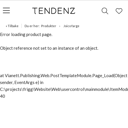
« Tilbake
Du er her:
Produkter
Joico farge
Error loading product page.
Object reference not set to an instance of an object.
at Vianett.Publishing.Web.PostTemplateModule.Page_Load(Object
sender, EventArgs e) in
C:\projects\frigg\Website\Web\usercontrol\mainmodule\ItemModu
40