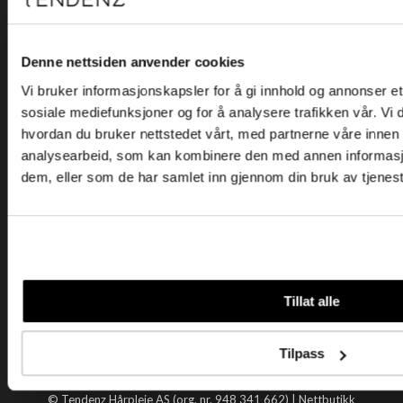
Kjøpsvilkår
Kontakt oss
Personvern
Denne nettsiden anvender cookies
Vi bruker informasjonskapsler for å gi innhold og annonser et 
Holtegata 26, 0355 Oslo
sosiale mediefunksjoner og for å analysere trafikken vår. Vi
Telefon: +47 22 92 50 00
hvordan du bruker nettstedet vårt, med partnerne våre innen
E-post:
kundeservice@tendenz.net
analysearbeid, som kan kombinere den med annen informasjon 
dem, eller som de har samlet inn gjennom din bruk av tjenes
Nyttige lenker
Datablad
Selgerportal
Åpenhetsloven
Tendenz
Tillat alle
Om oss
Blogg
Tilpass
Handle hos oss
© Tendenz Hårpleie AS (org. nr. 948 341 662) |
Nettbutikk