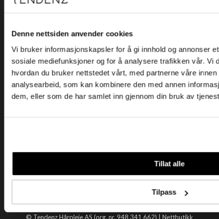
Kjøpsvilkår
Kontakt oss
Personvern
Denne nettsiden anvender cookies
Vi bruker informasjonskapsler for å gi innhold og annonser et 
Holtegata 26, 0355 Oslo
sosiale mediefunksjoner og for å analysere trafikken vår. Vi
Telefon: +47 22 92 50 00
hvordan du bruker nettstedet vårt, med partnerne våre innen
E-post:
kundeservice@tendenz.net
analysearbeid, som kan kombinere den med annen informasjon 
dem, eller som de har samlet inn gjennom din bruk av tjenes
Nyttige lenker
Datablad
Selgerportal
Åpenhetsloven
Tendenz
Tillat alle
Om oss
Blogg
Tilpass
Handle hos oss
© Tendenz Hårpleie AS (org. nr. 948 341 662) |
Nettbutikk