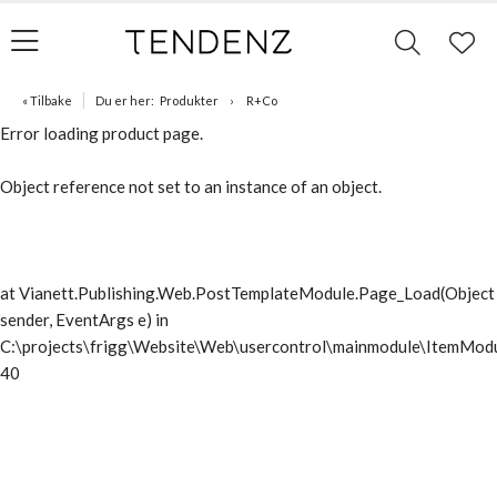
« Tilbake
Du er her:
Produkter
R+Co
Error loading product page.
Object reference not set to an instance of an object.
at Vianett.Publishing.Web.PostTemplateModule.Page_Load(Object
sender, EventArgs e) in
C:\projects\frigg\Website\Web\usercontrol\mainmodule\ItemModu
40